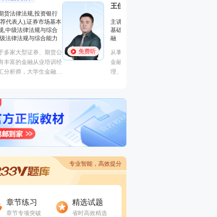
王佳荣
能的很有个人风格的老师，江湖
金融圈达人
的“一哥”。
主讲：期货法律法
学员称被讲课耽误的“德云社”编
主讲：金融市场基础知识,期货
业务(保荐代表人)
外弟子。
基础知识,基金法律法规,中级金
法律法规,中级法
融
能力,初级法律法
免费听
免费听
从事金融类考试培训多年，知名
曾就职于多家大型
金融培训师、金融机构中层管
司，具有丰富的金
理、清华大学出版社金融教材副
验，外汇分析师，
主编、上海人才培训市场促进中
易大赛评委，同时
心特聘讲师。人称金融类培训界
个从业资格。
的“一哥”。
专业智能，高效提分
进入做题
进入做题
章节练习
精选试题
章节专项突破
省时高效精选