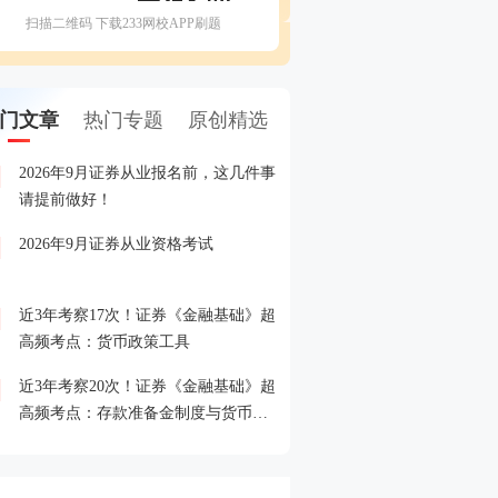
扫描二维码 下载233网校APP刷题
门文章
热门专题
原创精选
2026年9月证券从业报名前，这几件事
备考证券，人手一份，立
1
请提前做好！
印！
2026年9月证券从业资格考试
晒分赢好礼！2026年6月
2
晒分入口>>
近3年考察17次！证券《金融基础》超
2026年证券从业考试精品
3
高频考点：货币政策工具
载入口>>
近3年考察20次！证券《金融基础》超
2026年证券从业考点打卡
4
高频考点：存款准备金制度与货币乘
攻克一个高频考点！
数的概念