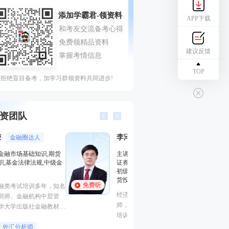
APP下载
建议反馈
TOP
拒绝盲目备考，加学习群领资料共同进步!
资团队
李泽瑞
王佳荣
金融培训高级讲师
金融圈
主讲：证券投资顾问业务,发布
主讲：金融市场基
证券研究报告业务(证券分析师),
基础知识,基金法律
初级个人贷款,中级个人贷款,期
融
货投资分析
免费听
免费听
从事金融类考试培
经济学硕士、金融培训高级讲
金融培训师、金融
师，李泽瑞老师从事金融类考证
理、清华大学出版
培训，教学经验丰富，出口
主编、上海人才培
成“段子”，是一个让学员欲罢不
孙婧
心特聘讲师。人称
外汇分析