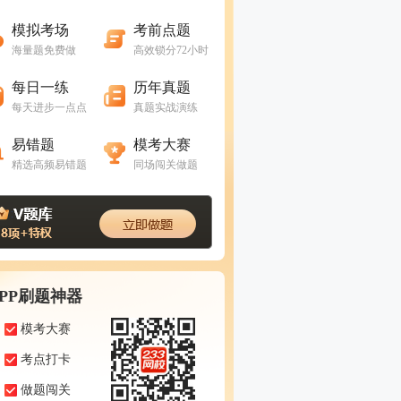
进入做题
进入做题
模拟考场
考前点题
海量题免费做
高效锁分72小时
进入做题
进入做题
每日一练
历年真题
每天进步一点点
真题实战演练
进入做题
进入做题
易错题
模考大赛
精选高频易错题
同场闯关做题
APP刷题神器
模考大赛
考点打卡
做题闯关