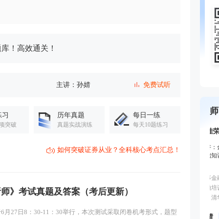
题库！高效通关！
主讲：孙婧
免费试听
主讲：孙婧
免费试听
师
练习
历年真题
每日一练
项突破
真题实战演练
每天10题练习
主讲：孙婧
免费试听
如何突破证券从业？全科核心考点汇总！
主讲：孙婧
免费试听
主讲：孙婧
免费试听
分析师》考试真题及答案（考后更新）
主讲：李泽瑞
免费试听
6月27日8：30-11：30举行，本次测试采取闭卷机考形式，题型