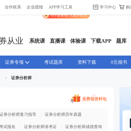
合作联系
企业团报
APP学习工具
学习中心
购
关于我们
帮助中心
APP学习工具
渠道合作
企业团报
APP新客领7天题库会员
券从业
系统课
直播课
体验课
下载APP
题库
证券专项
考试题库
资料下载
0元领书
>
证券分析师
免费领资料包
证券分析师复习指导
证券分析师历年真题
考试报名
证券分析师准考证
证券分析师成绩查询