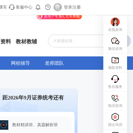
课车
客服中心
购课车
登录/注册
登录
|
注册
新用户专属礼包免费领
在线咨询
资料
教材教辅
微信咨询
网校辅导
老师团队
领取资料
售后服务
距2026年9月证券统考还有
电话咨询
团企培训
教材精讲班、真题解析班