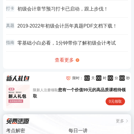
打卡
初级会计章节预习打卡已启动，跟上步伐！
真题
2019-2022年初级会计历年真题PDF文档下载！
指南
零基础小白必看，1分钟带你了解初级会计考试
查看更多
02
00
00
00
限时：
天
时
分
秒
您有一个价值99元的高品质课程待领
限新人注册领取
取
0元领取
更多
考点解密
每日一讲