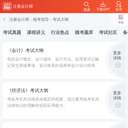
注册会计师
下载APP
登录
搜索
注册会计师
-
报考指导
-
考试大纲
导航
考试真题
课程讲义
行业热点
模考题库
考试社区
备
《会计》考试大纲
更多
详情
包括会计概念、会计循环、会计方法、应用复式记账
记录交易或事项、会计政策的选择和会计估计的等。
《经济法》考试大纲
更多
详情
考核考生对法律具体规定的把握，也注重考核考生对
法律知识的理解和实际应用能力。