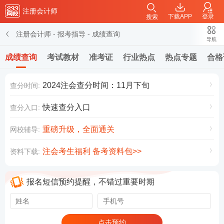
注册会计师
下载APP
登录
搜索
注册会计师
-
报考指导
-
成绩查询
导航
成绩查询
考试教材
准考证
行业热点
热点专题
合格
2024注会查分时间：11月下旬
查分时间:
快速查分入口
查分入口:
重磅升级，全面通关
网校辅导:
注会考生福利 备考资料包>>
资料下载:
报名短信预约提醒，不错过重要时期
点击预约