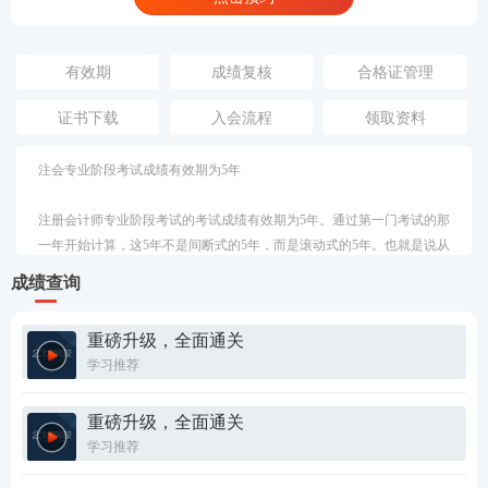
有效期
成绩复核
合格证管理
证书下载
入会流程
领取资料
注会专业阶段考试成绩有效期为
5年
注册会计师专业阶段考试的考试成绩有效期为
5年。通过第一门考试的那
一年开始计算，这5年不是间断式的5年，而是滚动式的5年。也就是说从
通过第一科的那一年开始，如果没能在5年内通过其他科目，那么第一年
成绩查询
通过的科目就得重新参加考试了，也就是说注会考试专业阶段要在五年
内考过。注册会计师专业阶段考试共有6个科目，考生在连续5个年度内
重磅升级，全面通关
通关所有科目考试，即可获得注册会计师考试专业阶段考试合格证。
学习推荐
重磅升级，全面通关
学习推荐