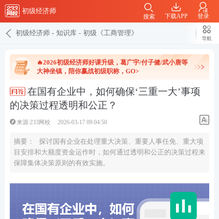
初级经济师
下载APP
登录
搜索
初级经济师
-
知识库
-
初级《工商管理》
导航
🔥2026初级经济师好课升级，葛广宇/付子健/武小唐等
大神坐镇，陪你赢战初级职称，GO>
在国有企业中，如何确保‘三重一大’事项
的决策过程透明和公正？
来源:233网校
2026-03-17 09:04:50
摘要：
探讨国有企业在处理重大决策、重要人事任免、重大项
目安排和大额度资金运作时，如何通过透明和公正的决策过程来
保障集体决策原则的有效实施。