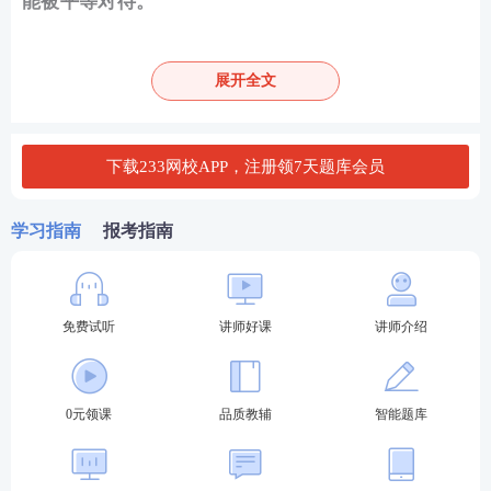
能被平等对待。
5. 合法合规
所有“三重一大”事项的决策都必须遵守国
展开全文
家
法律法规
、党内法规和有关政策，确保决策合法合
规。企业应定期进行内部
审计
，检查决策过程是否符
合相关法律和政策要求。
企业还可以聘请外部法律顾
下载233网校APP，注册领7天题库会员
问，确保所有决策过程符合法律规定。
6. 公开决策结果
决策结果应及时向全体员工和社会公
学习指南
报考指南
众公开，接受监督。
企业可以通过内部公告、网站或
新闻发布会等方式，及时公布“三重一大”事项的决策
结果。
免费试听
讲师好课
讲师介绍
通过以上措施，国有企业可以有效确保“三重一大”事
项的决策过程透明和公正，提高决策的质量和效率，
0元领课
品质教辅
智能题库
推动企业的健康发展。
科目：初级工商管理