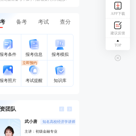
APP下载
考
备考
考试
查分
建议反馈
TOP
报考条件
报考信息
报考模拟
立即预约
报考照片
考试提醒
知识库
资团队
武小唐
葛广宇
知名高校经济学讲师
记忆魔
主讲：初级金融专业
主讲：初级会计实