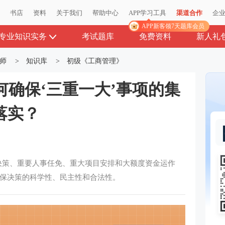
播
书店
资料
关于我们
帮助中心
APP学习工具
渠道合作
企
APP新客领7天题库会员
专业知识实务
考试题库
免费资料
新人礼
师
>
知识库
>
初级《工商管理》
何确保‘三重一大’事项的集
落实？
决策、重要人事任免、重大项目安排和大额度资金运作
保决策的科学性、民主性和合法性。