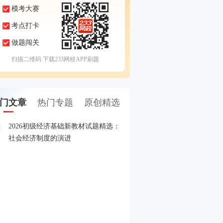
模考大赛
考点打卡
做题闯关
扫描二维码 下载233网校APP刷题
门文章
热门专题
原创精选
2026初级经济基础新教材试题精选：
2026年初级经济师报名全
1
社会经济制度的演进
2026年初级经济师新教材
2
2025年初级经济师成绩查
3
核汇总！立即查看！
2025年初级经济师晒分有