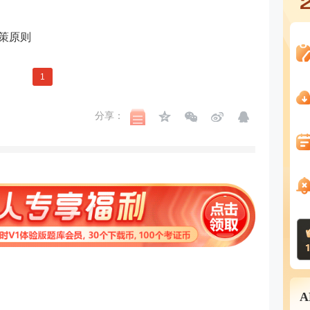
策原则
1
分享：