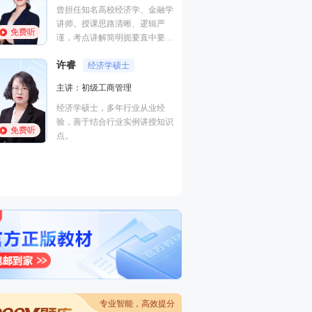
管理,财务成本管理
曾担任知名高校经济学、金融学
础知识,初级经济
讲师。授课思路清晰、逻辑严
免费听
免费听
副教授，管理学（
谨，考点讲解简明扼要直中要
博士在读、注册会
点，课程讲解应试性强。
职称。擅长以案例
许睿
经济学硕士
式的教学方法，归
主讲：初级工商管理
付子健
点考点，讲解细致
人力资
考生，学员称其为
经济学硕士，多年行业从业经
主讲：三级理论知
师”。
验，善于结合行业实例讲授知识
技能,初级人力资
免费听
点。
管理学硕士，高级
免费听
师，10余年人力
教学经验，北京邮
理工大学、北京劳
术学院等多所高校
专业智能，高效提分