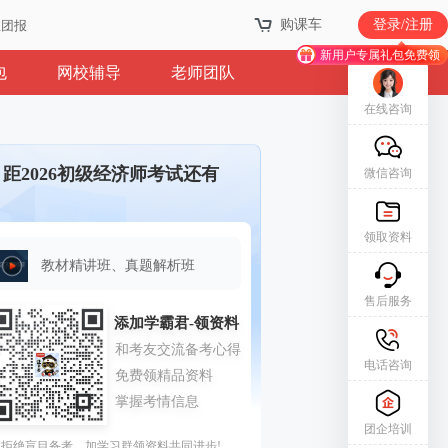
购课车
登录/注册
业团报
新用户专属礼包免费领
包
网校辅导
老师团队
在线咨询
距2026初级经济师考试还有
微信咨询
领取资料
教材精讲班、真题解析班
售后服务
电话咨询
团企培训
拒绝盲目备考，加学习群领资料共同进步!