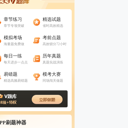
进入做题
进入做题
章节练习
精选试题
章节专项突破
省时高效精选
进入做题
进入做题
模拟考场
考前点题
海量题免费做
高效锁分72小时
进入做题
进入做题
每日一练
历年真题
每天进步一点点
真题实战演练
进入做题
进入做题
易错题
模考大赛
精选高频易错题
同场闯关做题
APP刷题神器