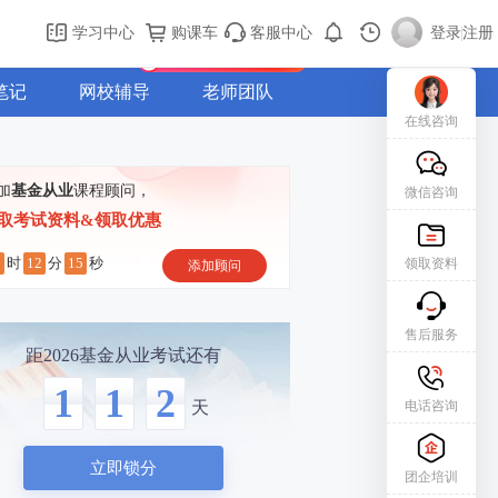
购课车
登录/注册
学习中心
购课车
客服中心
登录
|
注册
新用户专属礼包免费领
笔记
网校辅导
老师团队
在线咨询
加
基金从业
课程顾问，
微信咨询
取考试资料&领取优惠
9
12
14
时
分
秒
领取资料
添加顾问
售后服务
距2026基金从业考试还有
1
1
2
电话咨询
天
立即锁分
团企培训