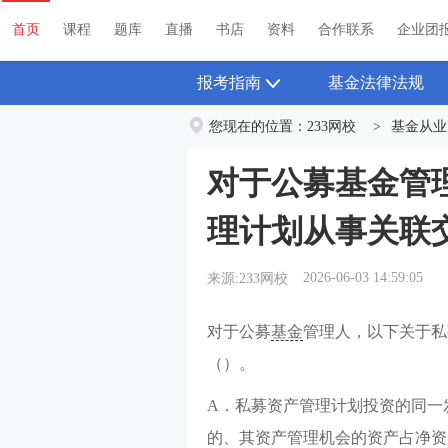
首页
课程
题库
直播
书店
资料
首页
课程
题库
直播
书店
资料
合作联系
企业团
报考指南
基金法律法规
您现在的位置：
233网校
>
基金从业
对于公募基金管
理计划从事关联
（）。
2026-06-03 14:59:05
来源:233网校
对于公募
基金
管理人，以下关于私
（）。
A．私募资产管理计划投资的同一
的、其资产管理机会的资产占净资