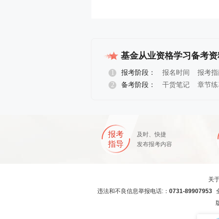
基金从业资格学习备考资
1
报考阶段：
报名时间
报考指
2
备考阶段：
干货笔记
章节练
试题中心
报考
及时、快捷
指导
发布报考内容
关
违法和不良信息举报电话:：
0731-89907953
全