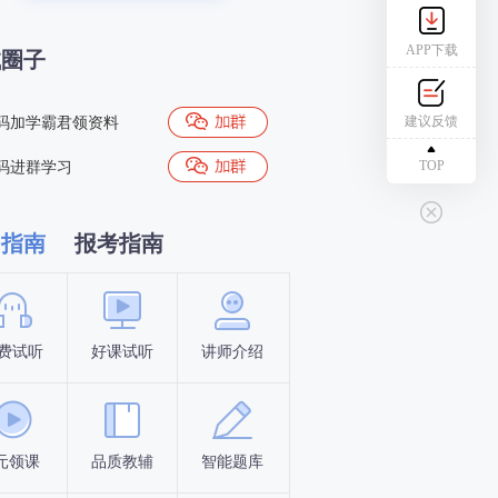
APP下载
试圈子
建议反馈
码加学霸君领资料
TOP
码进群学习
习指南
报考指南
费试听
好课试听
讲师介绍
新手指南
报名时间
元领课
品质教辅
智能题库
报名条件
考试时间