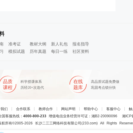
料
南
准考证
教材大纲
新人礼包
报名指导
习
模拟试题
历年真题
每日一练
社区资料
品质
在线
科学授课体系
高品质试题免费做
课程
题库
历经20+次迭代
巩固考点锁分快
于我们
┊
合作联系
┊
教师合作
┊
网站声明
┊
帮助中心
┊
客服中心
┊
触
国客服热线：
4000-800-233
增值电信业务经营许可证：湘B2-20090096
湘ICP
版权所有©2005-
2026
长沙二三三网络科技有限公司(233.com)
All Rights Reserv