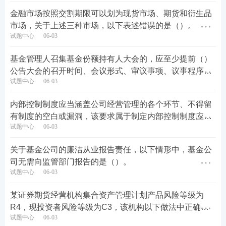
金融市场按照交割期限可以划为现货市场、期货和衍生品
市场，关于上述三种市场，以下表述错误的是（）。
试题中心
06-03
基金管理人召集基金份额持有人大会的，应至少提前（）
公告大会的召开时间、会议形式、审议事项、议事程序和
试题中心
06-03
表决方式等事项。
内部控制制度应当涵盖公司经营管理的各个环节、不得留
有制度的空白或漏洞，该要求属于制定内部控制制度应当
试题中心
06-03
遵循的（）。
关于基金公司的廉洁从业报告责任，以下情形中，基金公
司无需向监管部门报告的是（）。
试题中心
06-03
某证券期货经营机构集合资产管理计划产品风险等级为
R4，现投资者风险等级为C3，该机构以下做法中正确的
试题中心
06-03
是（）