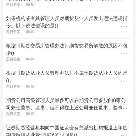
题目答案
06-03
从事有关的期货交易和衍生品交易，违法所得40万元。可
以对李某处以()的罚款。
如果机构或者其管理人员对期货从业人员发出违法违规指
令。以下说法错误的是(）
题目答案
06-03
根据《期货交易所管理办法》期货交易所解散的原因不包
括()
题目答案
06-03
根据《期货从业人员管理办法》不属于期货从业人员的是
()。
题目答案
06-03
期货公司高级管理人员最多可以在期货公司参股的()家公
司兼任董事、监事，但不得在上述公司兼任董事、监事之
题目答案
06-03
外的职务，不得在其他营利性机构兼职或者从事其他经营
性活动。
证券期货经营机构向中国证监会有关派出机构报送上年度
期货廉洁从业管理情况的时间是()