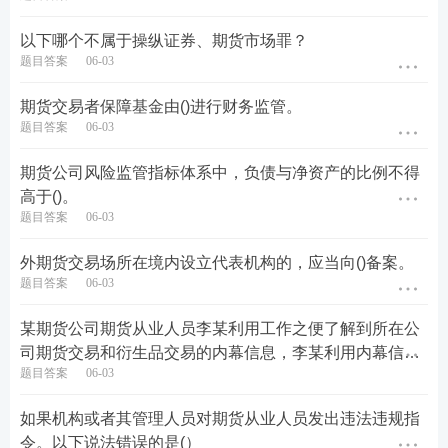
以下哪个不属于操纵证券、期货市场罪？
题目答案
06-03
期货交易者保障基金由()进行财务监管。
题目答案
06-03
期货公司风险监管指标体系中，负债与净资产的比例不得
高于()。
题目答案
06-03
外期货交易场所在境内设立代表机构的，应当向()备案。
题目答案
06-03
某期货公司期货从业人员李某利用工作之便了解到所在公
司期货交易和衍生品交易的内幕信息，李某利用内幕信息
题目答案
06-03
从事有关的期货交易和衍生品交易，违法所得40万元。可
以对李某处以()的罚款。
如果机构或者其管理人员对期货从业人员发出违法违规指
令。以下说法错误的是(）