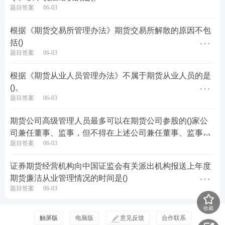
题目答案
06-03
根据《期货交易所管理办法》期货交易所解散的原因不包
括()
题目答案
06-03
根据《期货从业人员管理办法》不属于期货从业人员的是
()。
题目答案
06-03
期货公司高级管理人员最多可以在期货公司参股的()家公
司兼任董事、监事，但不得在上述公司兼任董事、监事之
题目答案
06-03
外的职务，不得在其他营利性机构兼职或者从事其他经营
性活动。
证券期货经营机构向中国证监会有关派出机构报送上年度
期货廉洁从业管理情况的时间是()
题目答案
06-03
收藏
触屏版
电脑版
意见反馈
合作联系