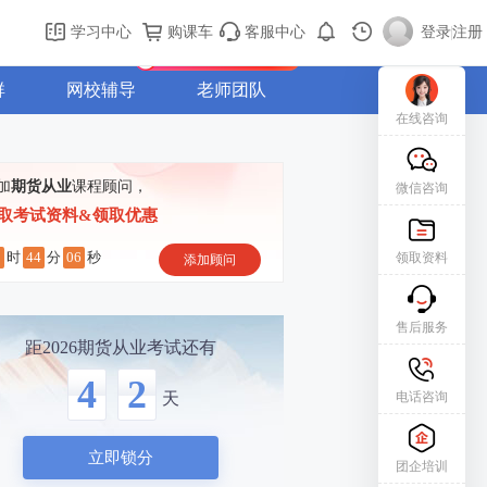
购课车
登录/注册
学习中心
购课车
客服中心
登录
|
注册
新用户专属礼包免费领
群
网校辅导
老师团队
在线咨询
加
期货从业
课程顾问，
微信咨询
取考试资料&领取优惠
2
44
05
时
分
秒
领取资料
添加顾问
售后服务
距2026期货从业考试还有
4
2
电话咨询
天
立即锁分
团企培训