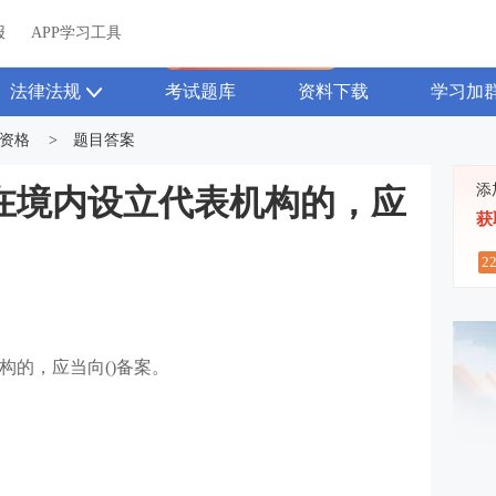
关于我们
帮助中心
APP学习工具
渠道合作
企业团报
报
APP学习工具
APP新客领7天题库会员
法律法规
考试题库
资料下载
学习加
资格
>
题目答案
添
在境内设立代表机构的，应
获
2
构的，应当向()备案。