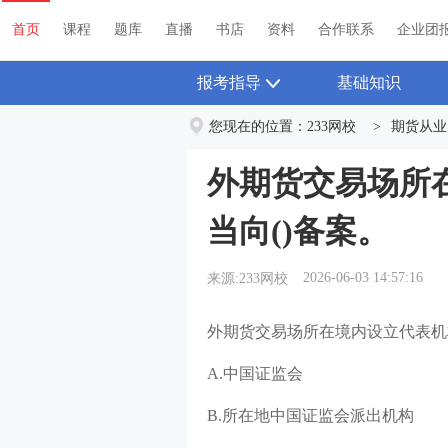
首页
课程
题库
直播
书店
资料
首页
课程
题库
直播
书店
资料
合作联系
企业团
报考指导
基础知识
您现在的位置：
233网校
>
期货从业
外期货交易场所
当向()备案。
2026-06-03 14:57:16
来源:233网校
外期货交易场所在境内设立代表机
A.中国证监会
B.所在地中国证监会派出机构