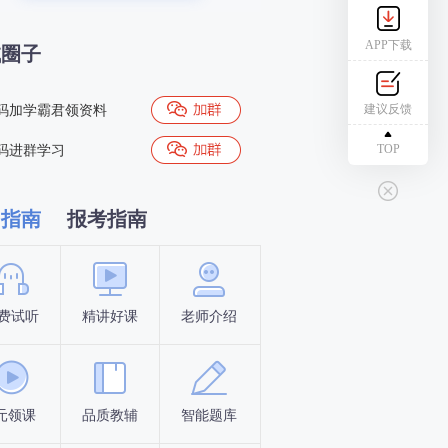
APP下载
试圈子
建议反馈
码加学霸君领资料
TOP
码进群学习
习指南
报考指南
费试听
精讲好课
老师介绍
新手指南
报名时间
元领课
品质教辅
智能题库
报名条件
考试时间