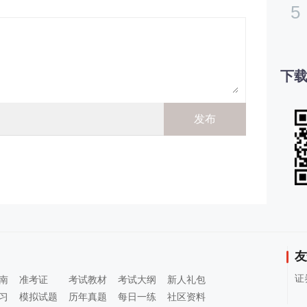
5
下载
友
证
南
准考证
考试教材
考试大纲
新人礼包
习
模拟试题
历年真题
每日一练
社区资料