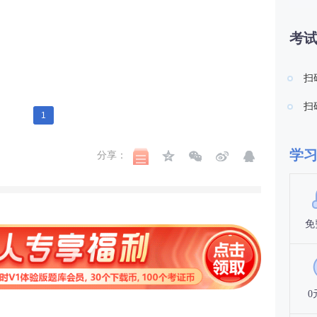
考
扫
扫
1
学
分享：
免
0