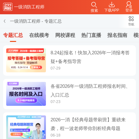
一级消防工程师
下载APP
登录
搜索
一级消防工程师
-
专题汇总
导航
专题汇总
在线模考
网校课程
热门直播
报名指南
模
8.24起报名！快加入2026年一消报考答
疑+备考指导营
07-29
各省2026年一级消防工程师报名时间、
入口汇总
07-23
2026一消【经典母题带刷营】重磅来
袭，程一波老师带你剖析经典母题
06-18