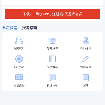
‌2.工作经验性质‌
：说明报考人员的工作内容是否与消
防安全技术相关。
下载233网校APP，注册领7天题库会员
3.证明单位信息‌
：提供单位的详细信息，包括单位名
称、地址、联系方式等。
学习指南
报考指南
‌4.单位盖章‌
：证明必须加盖单位公章，部分省份还需
要公司证明人签字‌
免费试听
导师好课
导师介绍
一级消防工程师工作年限怎么算？
2025年一消报考条件中，有一个工作年限的要求，那
0元领课
品质教辅
智能题库
么对于工作年限具体有哪些要求呢？工作年限怎么
算？
APP
直播课堂
报课咨询
工作年限，是指报名人员取得规定学历前后工作时间
的总和，其截止日期为当年年底。一级消防工程师报
考工作年限包括两点要求，一是
工作时间满足要求
，