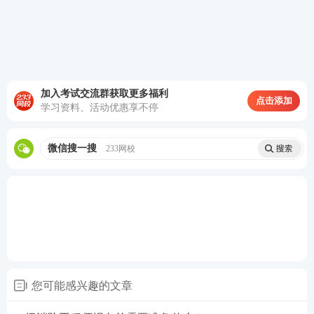
二是
消防安全技术
的工作年限满足要求
。
学历
专业
工作年限
消防安全技术工作年限
消防工程
6年
4年
加入考试交流群获取更多福利
点击添加
学习资料、活动优惠享不停
消防相关
大专
7年
5年
专业
微信搜一搜
233网校
其他专业
8年
6年
消防工程
4年
3年
消防相关
本科
5年
4年
专业
其他专业
6年
5年
消防工程
3年
2年
双学士/研
消防相关
您可能感兴趣的文章
4年
3年
究生
专业