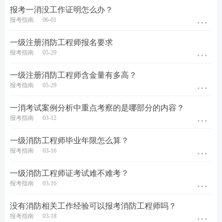
作年限(有些省份可以)，只承认中专学历后的工作年
报考一消没工作证明怎么办？
报考指南
06-01
限，需咨询当地考试中心确认，请以当地政策为准。
一级注册消防工程师报名要求
报考指南
05-29
一级注册消防工程师含金量有多高？
报考指南
05-29
一消考试案例分析中重点考察的是哪部分的内容？
报考指南
03-12
一级消防工程师毕业年限怎么算？
报考指南
03-16
一级消防工程师证考试难不难考？
报考指南
03-16
没有消防相关工作经验可以报考消防工程师吗？
报考指南
03-18