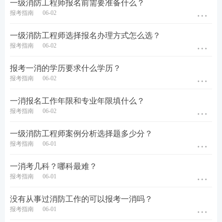
一级消防工程师报名前需要准备什么？
其他专业
5年
4年
报考指南
06-02
消防工程
2年
1年
一级消防工程师选择报名办理方式怎么选？
硕士学历/
消防相关
3年
2年
报考指南
06-02
学位
专业
其他专业
4年
3年
报考一消的学历要求什么学历？
报考指南
06-02
消防工程
——
1年
博士学历/
消防相关
一消报名工作年限和专业年限填什么？
——
2年
学位
专业
报考指南
06-02
其他专业
——
3年
一级消防工程师案例分析选择题多少分？
特别注意
报考指南
06-01
1、全日制学历只能从毕业后开始计算工作年限(实习
一消考几科？哪科最难？
期不能计算在内); 非全日制学历，如：自考、成考、
报考指南
06-01
函授等，工作年限则可以累加计算。
没有从事过消防工作的可以报考一消吗？
报考指南
06-01
2、非全日制毕业者，部分省份不承认高
中学
历后的工