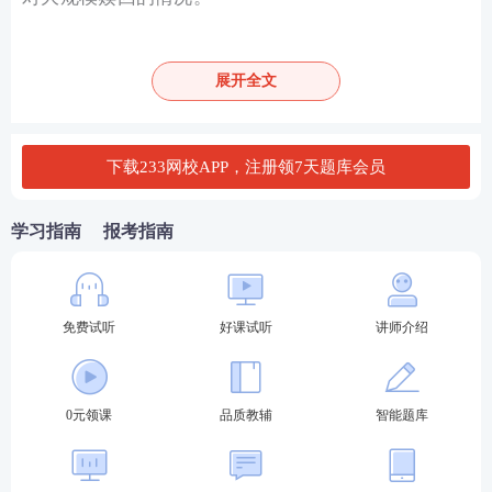
制定应急计划
：基金管理人应制定详细的应急计划，
包括紧急融资渠道、资产变现策略等，以应对可能出
展开全文
现的极端流动性风险。
通过以上措施，基金管理人能够有效地管理和控制流
下载233网校APP，注册领7天题库会员
动性风险，保护投资者的利益。
学习指南
报考指南
科目：基金法律法规
考点：风险分类和管理措施
免费试听
好课试听
讲师介绍
0元领课
品质教辅
智能题库