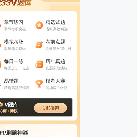
进入做题
进入做题
章节练习
精选试题
章节专项突破
省时高效精选
进入做题
进入做题
模拟考场
考前点题
海量题免费做
高效锁分72小时
进入做题
进入做题
每日一练
历年真题
每天进步一点点
真题实战演练
进入做题
进入做题
易错题
模考大赛
精选高频易错题
同场闯关做题
APP刷题神器