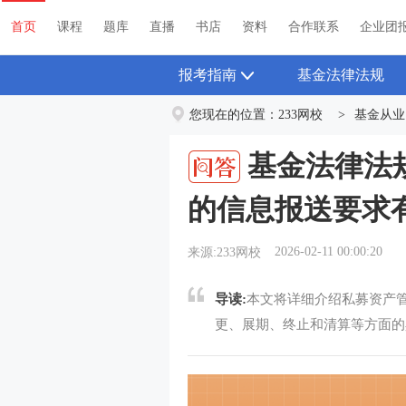
首页
课程
题库
直播
书店
资料
首页
课程
题库
直播
书店
资料
合作联系
企业团
报考指南
基金法律法规
您现在的位置：
233网校
>
基金从业
基金法律法
的信息报送要求
2026-02-11 00:00:20
来源:233网校
导读:
本文将详细介绍私募资产
更、展期、终止和清算等方面的