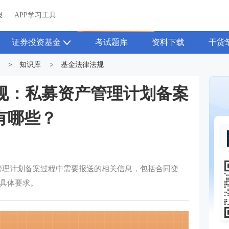
关于我们
帮助中心
APP学习工具
渠道合作
企业团报
报
APP学习工具
APP新客领7天题库会员
证券投资基金
考试题库
资料下载
干货
>
知识库
>
基金法律法规
规：私募资产管理计划备案
有哪些？
管理计划备案过程中需要报送的相关信息，包括合同变
具体要求。