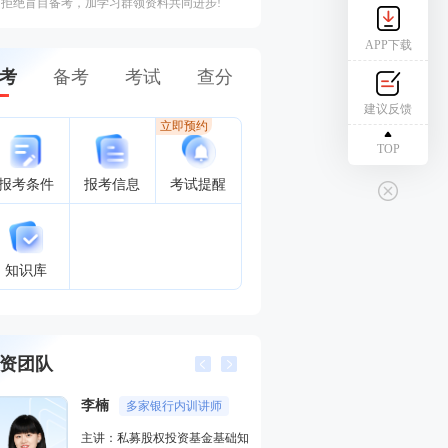
拒绝盲目备考，加学习群领资料共同进步!
APP下载
考
备考
考试
查分
建议反馈
立即预约
TOP
报考条件
报考信息
考试提醒
知识库
资团队
李楠
赵聪
多家银行内训讲师
AFP持证
主讲：私募股权投资基金基础知
主讲：证券投资基