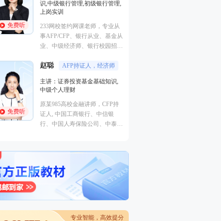
识,中级银行管理,初级银行管理,
中级个人理财
上岗实训
原某985高校金融
免费听
免费听
233网校签约网课老师，专业从
证人, 中国工商银行、中信银
事AFP/CFP、银行从业、基金从
行、中国人寿保险
业、中级经济师、银行校园招聘
券、中国邮政集团
等课程的研究和授课，曾在四大
王佳荣
聘内训讲师。
金融圈
赵聪
行及华夏银行、天津银行、渤海
AFP持证人，经济师
主讲：金融市场基
银行等机进行金融类培训工作。
主讲：证券投资基金基础知识,
基础知识,基金法律
中级个人理财
融
免费听
原某985高校金融讲师，CFP持
从事金融类考试培
免费听
证人, 中国工商银行、中信银
金融培训师、金融
行、中国人寿保险公司、中泰证
理、清华大学出版
券、中国邮政集团等多家机构特
主编、上海人才培
聘内训讲师。
心特聘讲师。人称
的“一哥”。
专业智能，高效提分