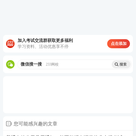
直接融资和间接融资，封闭式基金和开放式基金，股
票、债券和基金的异同点等都是高频考点。这本书每
章节的编写框架也很类似，基本上都是按照概念、特
点、职能、作用和意义等的顺序进行编写的，所以看
加入考试交流群获取更多福利
点击添加
书前先把整章的逻辑理顺记忆会更加强烈。
学习资料、活动优惠享不停
备考金融市场基础知识时，要
注意对比记忆和归纳总
微信搜一搜
233网校
结，理解性记忆，做到灵活运用
。除此之外，平时也
需要多关注证券市场的相关信息，注意金融素养的积
累和提升。
2、证券市场基本法律法规
涉及内容主要是法律规定、业务规范、违法违规行为
等。内容枯燥，类似内容较多，容易混淆或记忆不
您可能感兴趣的文章
清，所以不能机械地死记硬背。 这一科里面涉及的法