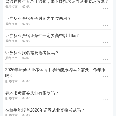
普通在校生无录用通知，能不能报名证券从业专场考试？
律责任比较多。处罚的内容包括行政处罚、刑事处罚
报考指南
07-08
和民事处罚等等。
证券从业资格多长时间内要过两科？
首先要
注意多归纳，一些有关数字、时间、比例、条
报考指南
07-08
件等内容具有可比性，可以通过联想、画表、找异同
证券从业资格证条件一定要高中以上吗？
点等方式来提高学习效率
。比如二级市场中诱骗投资
报考指南
07-08
者买卖证券、期货合约，利用未公开信息交易，内幕
证券从业报名需要抢考位吗？
交易、泄露内幕信息的行政处罚都有“没收违法所得，
报考指南
07-07
并处以违法所得1倍以上5倍以下的罚款”。其次，
要多
做题，触类旁通
，在重复做题中加深记忆。很多时
2026年证券从业考试高中学历能报名吗？需要工作年限
吗？
候，做题是最简单的记忆诀窍。
报考指南
07-07
异地报考证券从业有限制吗？
报考指南
07-07
在校生能报考2026年证券从业资格考试吗？
报考指南
07-06