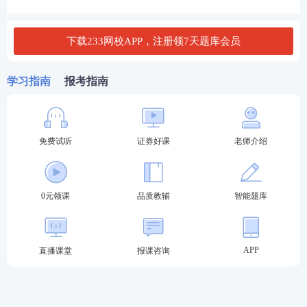
总结
：如果是首次报考、追求稳妥拿证，建议优先考
下载233网校APP，注册领7天题库会员
科目一；如果是金融相关专业或有一定基础，可根据
需求选择科目二，或直接报考两科。
学习指南
报考指南
免费试听
证券好课
老师介绍
0元领课
品质教辅
智能题库
证券从业考试各科目备考建议
1、金融市场基础知识
APP
直播课堂
报课咨询
主要介绍金融市场体系、证券市场的参与主体，以及
股票市场、债券市场、基金及衍生工具等内容，与实
务结合比较紧密。 这科中和有很多对比性内容，比如