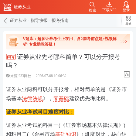
证券从业
下载APP
登录
搜索
证券从业
-
指导快报
-
报考指南
导航
V题库：超多证券考生正在用，含2套考前点题+视频解
析+专业助教答疑！
证券从业先考哪科简单？可以分开报考
吗？
来源:233网校
2026-07-08 10:06:32
证券从业两科‌可以分开报考‌，相对简单的是《‌证券市
场基本
法律法规
‌》，
零基础
建议优先考此科。
证券从业考试科目难度对比：
证券从业考试的科目一(《证券市场基本法律法规》)
和科目二(《金融市场
基础知识
》) 难度对比，核心结