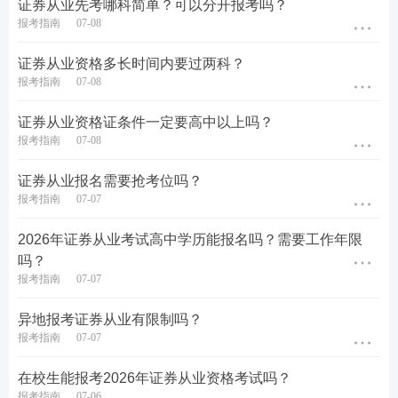
证券从业先考哪科简单？可以分开报考吗？
报考指南
07-08
证券从业资格多长时间内要过两科？
报考指南
07-08
证券从业资格证条件一定要高中以上吗？
报考指南
07-08
报名注意事项：
证券从业报名需要抢考位吗？
1.报名及缴、退费应在规定时间内完成。
报考指南
07-07
2.考生报名应按系统流程提示操作,缴费成功即完成报
2026年证券从业考试高中学历能报名吗？需要工作年限
吗？
名。报名成功的考生在当次考试报名截止日前可选择
报考指南
07-07
网上退考;当次考试同一科目退考两次的考生将无法再
次报考当次考试的该科目考试。
异地报考证券从业有限制吗？
报考指南
07-07
3.考生可在规定的时间内申请退费，逾期不得以未参
在校生能报考2026年证券从业资格考试吗？
加考试等理由要求退还考试费。退费时，按照报名系
报考指南
07-06