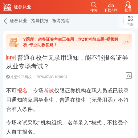
证券从业
下载APP
登录
搜索
证券从业
-
指导快报
-
报考指南
导航
V题库：超多证券考生正在用，含2套考前点题+视频解
析+专业助教答疑！
普通在校生无录用通知，能不能报名证券
从业专场考试？
来源:233网校
2026-07-08 10:06:31
不可
报名
‌。专场
考试
仅限证券机构在职人员或‌已获录
用通知‌的应届毕业生，普通在校生（无录用函）不符
合准入条件。
专场考试采取“机构组织、名单录入”模式，不接受个
人自主报名。