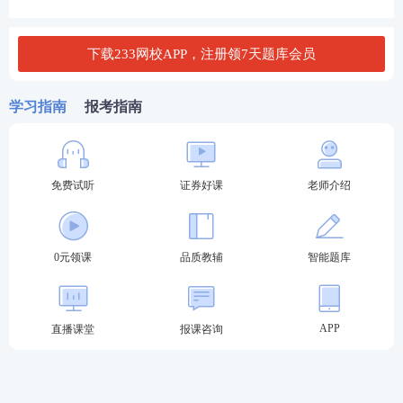
题型、难度
划进入证券行业的社会考生，统考是主要途径；而
金融机构员工可优先选择专场以简化流程。
下载233网校APP，注册领7天题库会员
证券从业考试报名
入口
证券从业资格考试的唯一官方报名入口是
中国证券业
学习指南
报考指南
协会网上报名平台
，所有考生需通过该网站完成报
名。‌‌
免费试听
证券好课
老师介绍
证券考试网上报名入口
如果担心错过2026年证券考试报名？大家可以扫码预
0元领课
品质教辅
智能题库
约免费报名提醒，报名公告出来我们将及时提醒。
【
免费预约2026证券考试报名提醒>>
】
APP
直播课堂
报课咨询