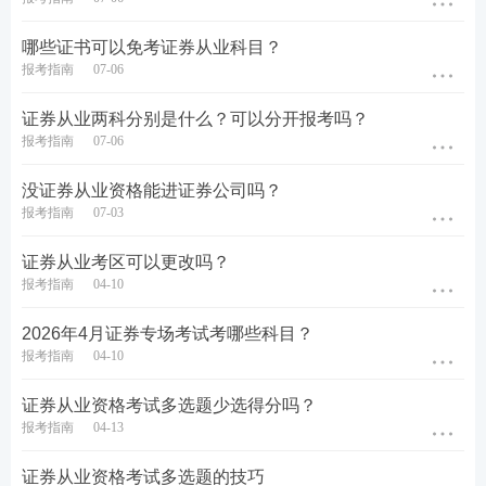
统提示流程进行操作(详见报名系统)。采用网上缴费
方式的，费用退回原支付账户;采用现场缴费方式的，
哪些证书可以免考证券从业科目？
报考指南
07-06
考生需按要求在报名系统提供银行卡信息。
证券从业两科分别是什么？可以分开报考吗？
4.退考产生的手续费由考生自行承担，退费周期约为7
报考指南
07-06
至14个工作日。
没证券从业资格能进证券公司吗？
热点推荐>>
【
证券备考资料下载
】【
新手指南
】【
新
报考指南
07-03
人礼包
】
【
知识库
】
证券从业考区可以更改吗？
考点集训>>
【
60s高频考点速记
】【
高频知识点打
报考指南
04-10
卡
】【
答题闯关赢奖品
】
2026年4月证券专场考试考哪些科目？
报考指南
04-10
疯狂刷题>>
【
233网校APP下载
】【
历年真题在线
刷
】【
模拟考试系统
】
证券从业资格考试多选题少选得分吗？
报考指南
04-13
答疑互助>>
添加233网校证券学霸君企业微信【
sun23
证券从业资格考试多选题的技巧
3wx
】加入233网校备考大家庭，我们共同学习一起进