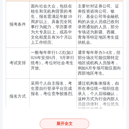
面向社会大众，包括在
主要针对证券公司、证
校生和无机构背景的考
券投资咨询公司、银
生，报名需满足年龄18
行、基金公司等金融机
周岁以上、具备完全民
构的从业人员或已收到
报考条件
事行为能力，学历要求
录用通知的人员，部分
为大专及以上，或高中
专场还为新疆、西藏、
文化程度且有36个月以
青海等特定地区考生提
上工作经历;
供机会。‌
一般每年举行1-2次(如2
通常每年举办3-4次，但
026年安排6月、9月举行
部分场次可能仅限特定
考试安排
统考)，考位对社会考生
地区或机构人员报考，
开放;
例如6月专场可能仅面向
西部地区考生。‌
采用个人自主报名，考
通过机构集体报名，由
生需自行登录平台完成
所在单位统一组织信息
报名，考位竞争较激烈;
录入，个人后续确认，
报名方式
这种方式为行业内部人
员提供便利，考位优先
保障机构需求。‌
考试内容、题型、难度
完全相同
，均依据中国证券
展开全文
考试内容、
业协会发布的考试
大纲
进行评价；对于在校生或计