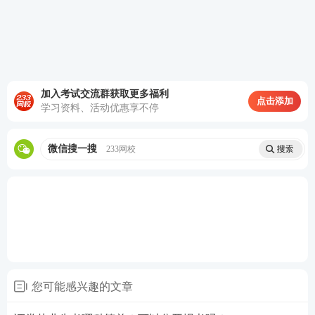
证券从业资格报名流程
加入考试交流群获取更多福利
点击添加
学习资料、活动优惠享不停
证券从业人员专业能力水平评价测试采取个人网上报
名的方式，证券从业人员专业能力水平评价测试报名
微信搜一搜
233网校
前，需阅读承诺书内容，接受承诺书内容。承诺所填
信息的真实、准确、有效。
您可能感兴趣的文章