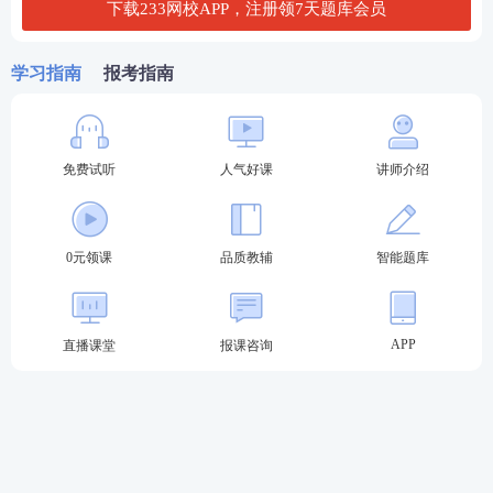
试
，心动了吗？快扫码进群↓↓↓
下载233网校APP，注册领7天题库会员
学习指南
报考指南
免费试听
人气好课
讲师介绍
0元领课
品质教辅
智能题库
APP
直播课堂
报课咨询
2023执业药师备考
推荐
执业药师畅学班
，性价比之选，考试不过还可免