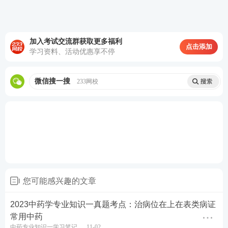
费重学1次。
>>点此去了解2023年执业药师畅学班课
程>>
加入考试交流群获取更多福利
点击添加
包含班级：
6大班级，从基础到冲刺，三大阶
学习资料、活动优惠享不停
段，科学授课体系，层层锁分
微信搜一搜
赠送资料：
233网校
赠送1套（四科）纸质讲义，4项
电子资料（考前十页纸，考点速记口诀，高
频考点汇总，专属备考学习计划），
VIP题
库
会员
优质服务：
授课老师4小时内答疑，
考试重要
信息提醒，
微信学习群，助教答疑+互动交
流
您可能感兴趣的文章
班级保障：
课程有效期至2024年12月31日
，
考试不过免费重学一次，
重学享受每年新版
2023中药学专业知识一真题考点：治病位在上在表类病证
常用中药
课
中药专业知识一学习笔记
11-02