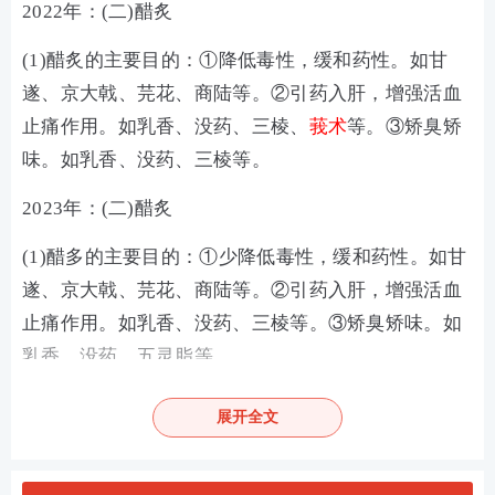
2022年：
(二)醋炙
(1)醋炙的主要目的：①降低毒性，缓和药性。如甘
遂、京大戟、芫花、商陆等。②引药入肝，增强活血
止痛作用。如乳香、没药、三棱、
莪术
等。
③
矫臭矫
味。如乳香、没药、三棱等。
2023年：
(二)醋炙
(1)醋多的主要目的：
①
少降低毒性，缓和药性。如甘
遂、京大戟、芫花、商陆等。
②
引药入肝，增强活血
止痛作用。如乳香、没药、三棱等。
③
矫臭矫味。如
乳香、没药、五灵脂等。
更多关于执业药师报考问题可以添加学霸君为你解
展开全文
答！扫码添加学霸君为好友加入执业药师备考群，在
这里，大家可以一起相互交友、打卡学习、结伴
考