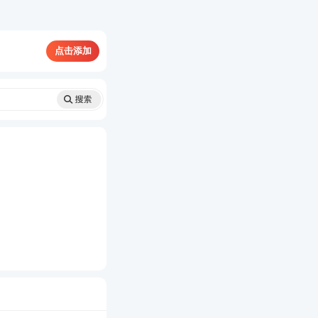
点击添加
学服务，
了解>>
次重学，
了解>>
划，
了解>>
↓