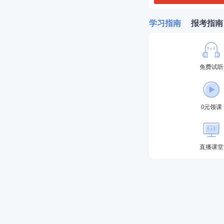
A．秋末茎叶枯萎
学习指南
报考指南
B．夏季果熟期
C．枝叶茂盛期
免费试听
D．花开初期
E．幼果期
0元领课
2、【配伍选择题
直播课堂
3、
【配伍选择题