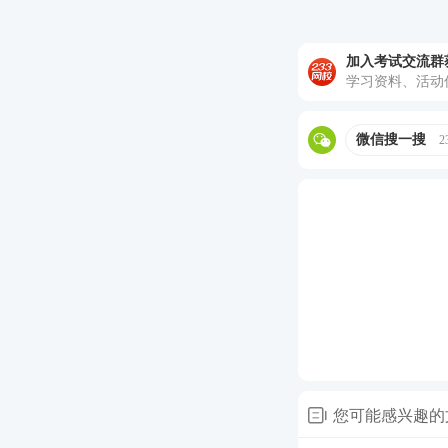
加入考试交流群
学习资料、活动
微信搜一搜
2
执业药师
课
1
至尊班：
适
2
畅学班：
适
3
精品班：
适
您可能感兴趣的
★推荐：加执业药