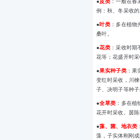
●
皮类
：一般在春
例：秋、冬采收的
●
叶类
：多在植物
桑叶。
●
花类
：采收时期
花等；花盛开时采
●
果实种子类
：果
变红时采收，川楝
子、决明子等种子
●
全草类
：多在植
花开时采收。茵陈
●
藻、菌、地衣类
藻，子实体刚刚成