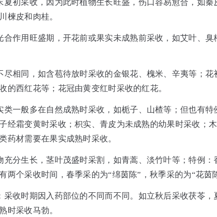
末夏初采收，因为此时植物生长旺盛，伤口容易愈合，如秦
川楝皮和肉桂。
光合作用旺盛期，开花前或果实未成熟前采收，如艾叶、臭
不尽相同，如含苞待放时采收的金银花、槐米、辛夷等；花
收的西红花等；花冠由黄变红时采收的红花。
实类一般多在自然成熟时采收，如栀子、山楂等；但也有特
子经霜变黄时采收；枳实、青皮为未成熟的幼果时采收；
类药材需要在果实成熟时采收。
物充分生长，茎叶茂盛时采割，如青蒿、淡竹叶等；特例：
有两个采收时间，春季采的为“绵茵陈”，秋季采的为“花茵
：采收时期因入药部位的不同而不同。如立秋后采收茯苓，
熟时采收马勃。