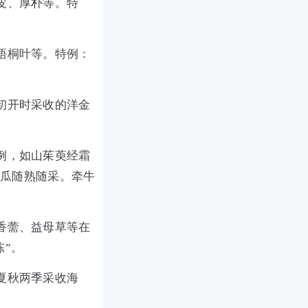
皮、厚朴等。特
梧桐叶等。特例：
初开时采收的洋金
例，如山茱萸经霜
木瓜随熟随采。牵牛
香薷、益母草等在
陈”。
夏秋两季采收海