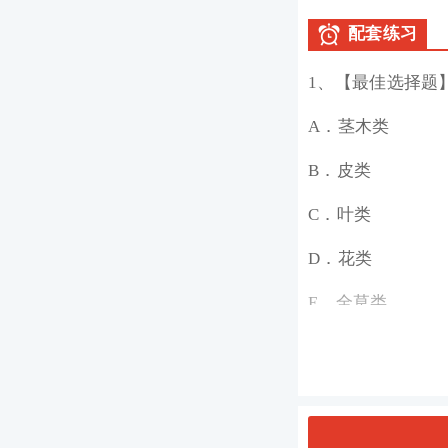
配套练习
1、【最佳选择题
A．茎木类
B．皮类
C．叶类
D．花类
E．全草类
材料题，根据以下