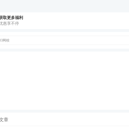
获取更多福利
优惠享不停
33网校
程
推荐
合需要督学、自制力弱的考生，小班管理+班主任督学+重
合
零基础
、基础弱的考生，授课老师答疑+送课程讲义+一
合需强化巩固的考生，1年有效期+V题库会员+专属学习计
文章
师学霸君微信【ks233wx7】享1v1备考答疑。扫码添加↓