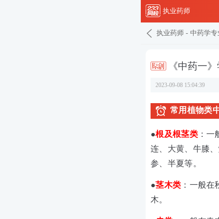
执业药师
执业药师
-
中药学专
《中药一》
2023-09-08 15:04:39
常用植物类
●
根及根茎类
：一
连、大黄、牛膝、
参、半夏等。
●
茎木类
：一般在
木。