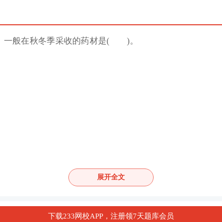
】一般在秋冬季采收的药材是( )。
查看答案
展开全文
选项，回答第2~3题
下载233网校APP，注册领7天题库会员