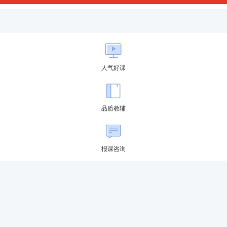
时
人气好课
品质教辅
】洋金花的采收时间是( )。
查看答案
报课咨询
】
大黄的采收时间应为( )。
查看答案
【
检验学习成果赢奖品，快来参加模考大赛>>
】