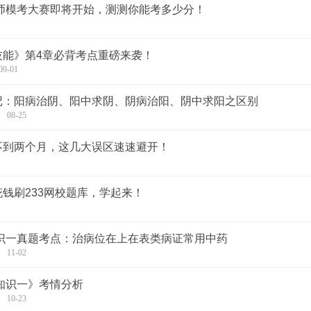
药师模考大赛即将开始，测测你能考多少分！
技能》第4章必背考点重磅来袭！
09-01
记：阳病治阴、阳中求阴、阴病治阳、阴中求阳之区别
08-25
不到两个月，这几大误区速速避开！
钱刷233网校题库，学起来！
知识一真题考点：治病位在上在表类病证常用中药
11-02
业知识一》考情分析
10-23