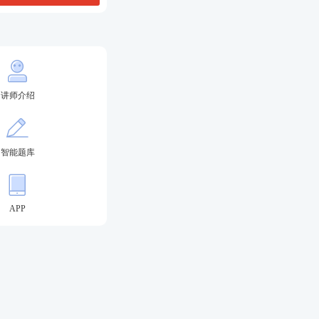
讲师介绍
新手指南
智能题库
报名条件
APP
答题闯关