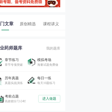
门文章
原创精选
课程讲义
业药师题库
我的题库
章节练习
模拟考场
章节专项突破
海量试题免费做
历年真题
每日一练
真题实战演练
每天10题练习
考前点题
进入做题
高效锁分72小时