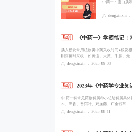
中药一：蛋白质和酶
dengxinxin
《中药一》学霸笔记：
插入模块常用植物类中药采收时间●根及
刚露苗时采收，如黄连、大黄、牛膝、党..
dengxinxin
2023-09-08
2023年《中药学专业
中 药一科常见药物科属种小总结科属具
木、降香、番泻叶、鸡血藤、广金钱草、..
dengxinxin
2023-08-11