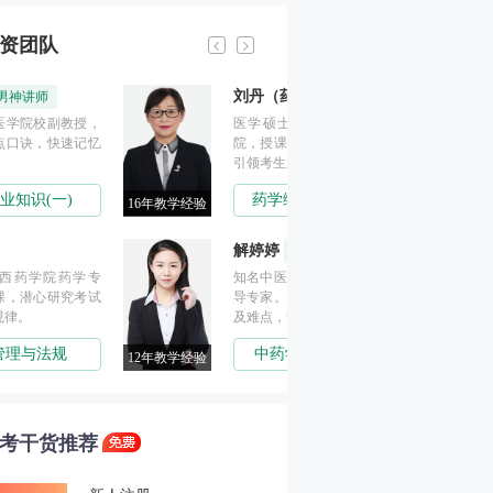
资团队
刘丹（药师）
刘恩钊
资深大咖
医学硕士，任职于北京某医
医学硕士。授
院，授课特点锁定核心考点，
纳，重难点突
引领考生避开备考误区
懂。
药学综合知识与技能
中药学综合
6年教学经验
16年教学经验
解婷婷
姜雅
资深大咖
药考女
知名中医药大学硕士，资深辅
清华大学医学部
导专家。善于总结考试的重点
物及其相关专业
及难点，讲课细致深入浅出
年
中药学专业知识(二)
中药学专业
2年教学经验
15年教学经验
考干货推荐