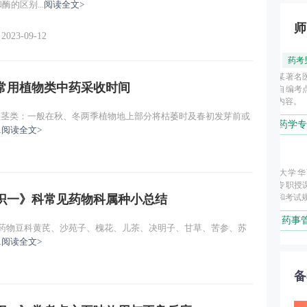
的区别...
阅读全文>
师
2023-09-12
常用植物类中药采收时间
根茎类：一般在秋、冬两季植物地上部分将枯萎时及春初发芽前或
1
.
阅读全文>
知识一》科常见药物科属种小总结
1
体药物豆科黄芪、沙苑子、槐花、儿茶、决明子、甘草、苦参、苏
.
阅读全文>
备