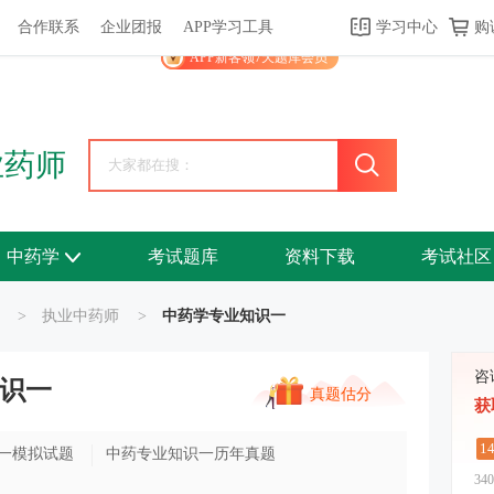
合作联系
企业团报
APP学习工具
学习中心
购
关于我们
帮助中心
APP学习工具
渠道合作
企业团报
APP新客领7天题库会员
业药师
中药学
考试题库
资料下载
考试社区
>
执业中药师
>
中药学专业知识一
咨
识一
真题估分
获
1
一模拟试题
中药专业知识一历年真题
340