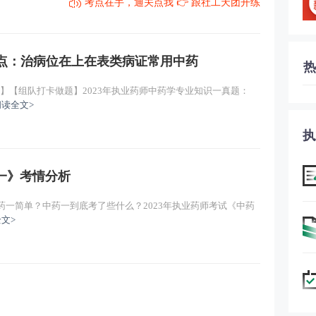
考点在手，通关点我 👉 跟社工天团开练
考点：治病位在上在表类病证常用中药
热
】【组队打卡做题】2023年执业药师中药学专业知识一真题：
阅读全文>
执
识一》考情分析
药一简单？中药一到底考了些什么？2023年执业药师考试《中药
文>