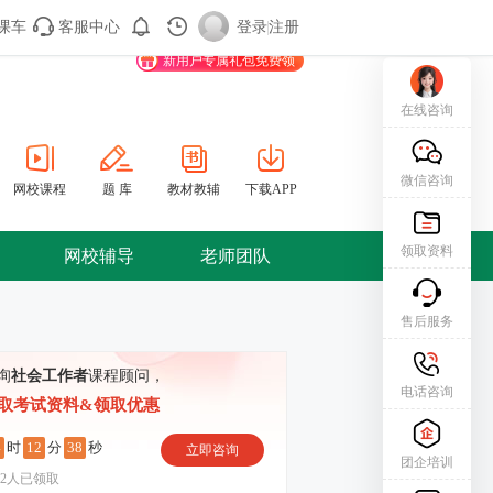
课车
客服中心
购课车
登录/注册
登录
|
注册
新用户专属礼包免费领
在线咨询
微信咨询
网校课程
题 库
教材教辅
下载APP
领取资料
网校辅导
老师团队
售后服务
询
社会工作者
课程顾问，
电话咨询
取考试资料&领取优惠
4
12
37
时
分
秒
立即咨询
团企培训
2
人已领取