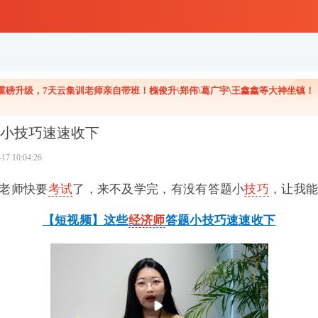
济师重磅升级，7天云集训老师亲自带班！槐俊升\郑伟\葛广宇\王鑫鑫等大神坐镇！
小技巧速速收下
-17 10:04:26
老师快要
考试
了，来不及学完，有没有答题小
技巧
，让我能
【短视频】这些
经济师
答题小技巧速速收下