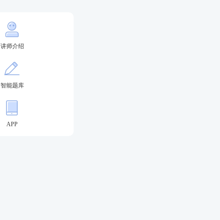
讲师介绍
新手指南
智能题库
报名条件
APP
答题闯关