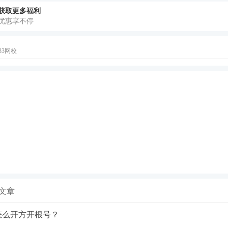
获取更多福利
优惠享不停
33网校
文章
怎么开方开根号？