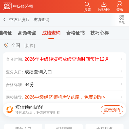
中级经济师
下载APP
登录
搜索
中级经济师
-
成绩查询
导航
准考证
高频考点
成绩查询
合格证书
技巧心得
全国
[切换]
2026年中级经济师成绩查询时间预计12月
查分时间:
成绩查询入口
查分入口:
84分
合格标准:
2026中级经济师机考V题库，免费刷题>
网校辅导:
短信预约提醒
点击预约
预约成功后，不错过重要时期
查分入口
成绩管理
合格标准