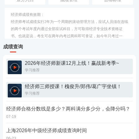
经济师成绩有效期：
经济师考试成绩实行2年为一个周期的滚动管理方法，应试人员须在连续
的两个考试年度内通过全部应试科目，方可取得经济专业技术资格证
书。也就是说，考生可在两年内考过两科即可拿证，如今年只考过一
科，明年再考过另一科即可。
成绩查询
经济师合格标准：
2026年经济师新课12月上线！赢战新考季~
经济师国家合格分数线为每科
84分，两科成绩均到达84分以上才可算合
学习推荐
格。考生可以在考试成绩公布后15日内向报考地考试机构提交成绩核查
。
申请，逾期不予办理
经济师三师授课！槐俊升/郑伟/葛广宇坐镇！
学习推荐
经济师合格分数线是多少？两科满分多少分，会降分吗？
07-19
上海​2026年中级经济师成绩查询时间
06-23