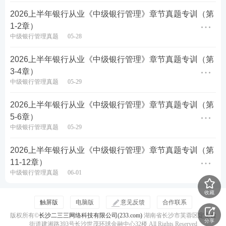
方式一：
打开【
233网校APP
】——【
银行
从业】
——【题库】——【历年真题】，即可随时随地刷
2026上半年银行从业《中级银行管理》章节真题专训（第
1-2章）
题。
中级银行管理真题
05-28
方式二：
微信搜索【
233网校银行从业题库
】或者
2026上半年银行从业《中级银行管理》章节真题专训（第
【
233网校金融类考证题库
】小程序，或者直接扫
3-4章）
码进入小程序，即可刷题。
中级银行管理真题
05-29
2026上半年银行从业《中级银行管理》章节真题专训（第
5-6章）
中级银行管理真题
05-29
2026上半年银行从业《中级银行管理》章节真题专训（第
11-12章）
中级银行管理真题
06-01
2026年6月银行从业《中级银行管理》考试结束
收藏
后，233网校会收集考生网友反馈的真题，并根据
触屏版
电脑版
意见反馈
合作联系
官方新教材给出参考解析，欢迎大家届时一起来估
版权所有©
长沙二三三网络科技有限公司(233.com)
湖南省长沙市芙蓉区定王台
分享
街道建湘路393号长沙世茂环球金融中心32楼 All Rights Reserved