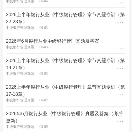
中级银行管理真题
06-04
考时间越来越紧张啦！！建议各位多多吃透真题出题
思路，以下为银行从业真题题库各科刷题入口：
2026上半年银行从业《中级银行管理》章节真题专训（第
22-23章）
银行从业历年真题汇总（12科）
中级银行管理真题
06-03
初级
法律法规
真题在线刷>>
中级法律法规
真题在线刷>>
2026年6月银行从业中级银行管理真题及答案
初级
个人理财
真题在线刷>>
中级
个人理财
真题在线刷>>
中级银行管理真题
06-03
初级
银行管理
真题在线刷>>
中级
银行管理
真题在线刷>>
2026上半年银行从业《中级银行管理》章节真题专训（第
真题在线刷>>
真题在线刷>>
19-21章）
初级
个人贷款
中级
个人贷款
中级银行管理真题
06-03
初级
风险管理
真题在线刷>>
中级
风险管理
真题在线刷>>
2026上半年银行从业《中级银行管理》章节真题专训（第
初级
公司信贷
真题在线刷>>
中级
公司信贷
真题在线刷>>
17-18章）
中级银行管理真题
06-02
2026上半年银行从业备考要刷题的历年真题，除了
点击上方各科刷题入口外，还可以可以通过以下方
2026年6月银行从业《中级银行管理》真题及答案（考后
式，随时随地系统性刷题！
更新）
中级银行管理真题
05-09