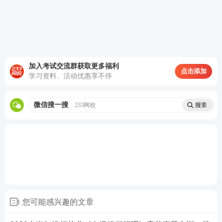
D. 全面性原则、重要性原则、制衡性原则、适应性原
则、成本效益原则
查看答案
加入考试交流群获取更多福利
点击添加
5、下列选项中，属于内部
审计
部门在从事审计工作中
学习资料、活动优惠享不停
有权参与或从事的活动正确的是（）。
微信搜一搜
233网校
A. 对审计发现的违规行为进行处理或处罚
B. 检查各类经营机构的各项业务和管理活动
C. 直接参与或负责内部控制设计和经营管理的决策与
执行
D. 列席或参加与内部审计职责有关的会议，参加相关
业务培训
您可能感兴趣的文章