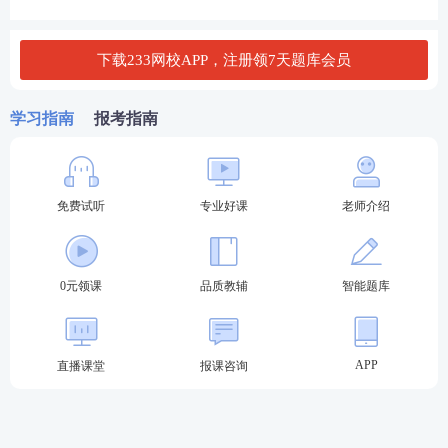
D. 交易性风险
下载233网校APP，注册领7天题库会员
E. 重新定价风险
学习指南
报考指南
查看答案
4、根据《商业银行内部控制指引》，商业银行内部控
免费试听
专业好课
老师介绍
制应遵循的基本原则是（ ）。
A. 全面性原则、适应性原则、独立性原则、融合发展
原则
0元领课
品质教辅
智能题库
B. 全面性原则、审慎性原则、有效性原则、独立性原
则
APP
直播课堂
报课咨询
C. 全覆盖原则、制衡性原则、审慎性原则、相匹配原
则