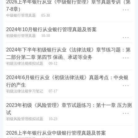
E. 获取与审计有关的信息
2026上半年银行从业《中级银行管理》章节真题专训（第
7-8章）
查看答案
中级银行管理真题
05-30
2024年10月银行从业银行管理真题及答案
扫码加银行学霸君，进银从刷题群！
初级银行管理真题
10-10
2024年下半年初级银行从业《法律法规》章节练习题：第
二部分第二章 第四节 保函、承诺等业务
初级法律法规模拟试题
09-12
2024年6月银行从业《初级法律法规》真题考点：中央银
行的产生
初级法律法规学习笔记
07-17
2023年初级《风险管理》章节试题练习：第十一章 压力测
试
初级风险管理模拟试题
10-23
2026上半年银行从业历年真题汇总
2026上半年银行从业中级银行管理真题及答案
2026年上半年银行从业考试于6月13日-14日举行，备