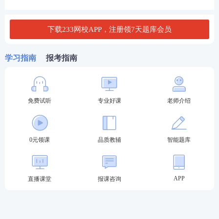
银行从业历年真题含金量高，不仅可以通过真题可梳
理高频考点、熟悉命题逻辑，还能模拟训练提升答题
下载233网校APP，注册领7天题库会员
能力，把握考试方向，高效备考，在考场上更从容应
对，提高通过率。更有考生反馈，部分考过的高频考
学习指南
报考指南
点题可能反复考到！走过路过千万不要错过！
银行从业资格考试历年真题及答案
免费试听
专业好课
老师介绍
初级
法律法规
真题在线刷>>
中级法律法规
真题在线刷>>
初级
个人理财
真题在线刷>>
中级
个人理财
真题在线刷>>
初级
银行管理
真题在线刷>>
中级
银行管理
真题在线刷>>
0元领课
品质教辅
智能题库
真题在线刷>>
真题在线刷>>
初级
个人贷款
中级
个人贷款
APP
直播课堂
报课咨询
初级
风险管理
真题在线刷>>
中级
风险管理
真题在线刷>>
初级
公司信贷
真题在线刷>>
中级
公司信贷
真题在线刷>>