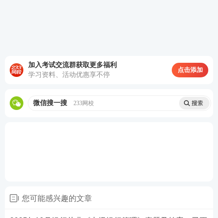
热点推荐：
2026年银行从业考试在线题库练习
2026年银行从业考试冲关速记免费获取
加入考试交流群获取更多福利
点击添加
备考刷题
：
233网校APP
可免费刷银行从业章节习题、
学习资料、活动优惠享不停
历年真题、模拟试题、每日一练、模考大赛、答题闯
关，通过刷题，加深巩固，掌握要点，查漏补缺，稳
微信搜一搜
233网校
步提升！【
进入下载APP刷题
】
您可能感兴趣的文章