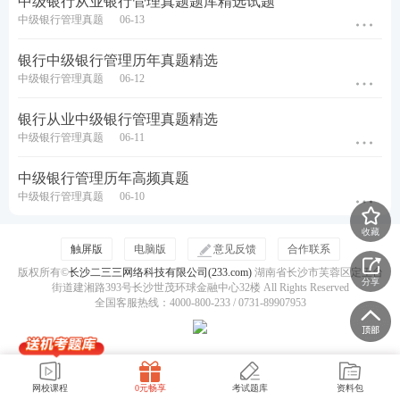
中级银行从业银行管理真题题库精选试题
真题在线刷>>
真题在线刷>>
初级
个人贷款
中级
个人贷款
中级银行管理真题
06-13
初级
风险管理
真题在线刷>>
中级
风险管理
真题在线刷>>
银行中级银行管理历年真题精选
初级
公司信贷
真题在线刷>>
中级
公司信贷
真题在线刷>>
中级银行管理真题
06-12
2026上半年银行从业备考要刷题的历年真题，除了
银行从业中级银行管理真题精选
点击上方各科刷题入口外，还可以可以通过以下方
中级银行管理真题
06-11
式，随时随地系统性刷题！
中级银行管理历年高频真题
中级银行管理真题
06-10
方式一：
打开【
233网校APP
】——【
银行
从业】
——【题库】——【历年真题】，即可随时随地刷
收藏
题。
触屏版
电脑版
意见反馈
合作联系
版权所有©
长沙二三三网络科技有限公司(233.com)
湖南省长沙市芙蓉区定王台
分享
方式二：
微信搜索【
233网校银行从业题库
】或者
街道建湘路393号长沙世茂环球金融中心32楼 All Rights Reserved
全国客服热线：4000-800-233 / 0731-89907953
【
233网校金融类考证题库
】小程序，或者直接扫
码进入小程序，即可刷题。
网校课程
0元畅享
考试题库
资料包