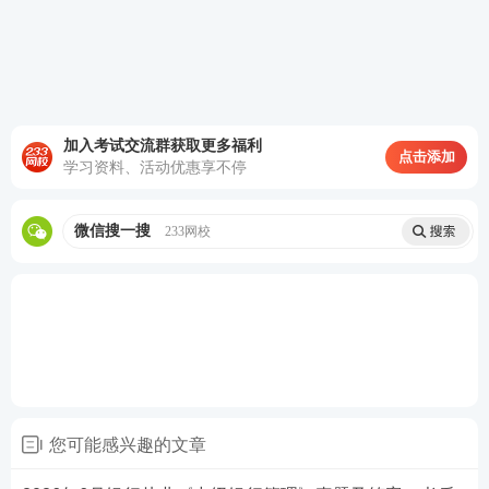
中，了解到近期会有重大利好，告知其父亲购买1000
0该行的股票，此行为违反了银行业从业人员职业操守
中得()规定
A. 礼貌服务
加入考试交流群获取更多福利
B. 禁止内幕交易
点击添加
学习资料、活动优惠享不停
C. 熟知业务
微信搜一搜
233网校
D. 信息披露
查看答案
扫码加银行学霸君，进银从刷题群！
您可能感兴趣的文章