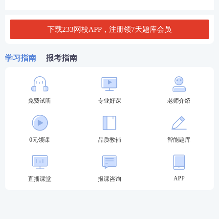
D. 为图方便，简化协助执行程序
下载233网校APP，注册领7天题库会员
查看答案
4、商业银行应当披露的公司信息不包括()。
学习指南
报考指南
A. 股权董事的家庭情况
B. 独立董事工作情况
免费试听
专业好课
老师介绍
C. 年度内召开股东大会情况
D. 商业银行薪酬制度及当年董事、监事和高级管理人
0元领课
品质教辅
智能题库
员薪酬
查看答案
APP
直播课堂
报课咨询
5、某上市银行工作人员小王在编制本行年度报告过程