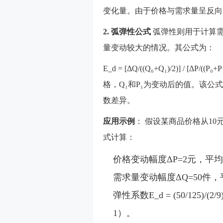
变化量。由于价格与需求量呈反向
2. 弧弹性公式
弧弹性则用于计算
量变动较大的情况。其公式为：
E_d = [ΔQ/((Q₀+Q₁)/2)] / [
格，Q₁和P₁为变动后的值。该
数差异。
应用示例
： 假设某商品价格从10
式计算：
价格变动幅度ΔP=2元，平均价格(
需求量变动幅度ΔQ=50件，平均
弹性系数E_d = (50/125)/
1）。