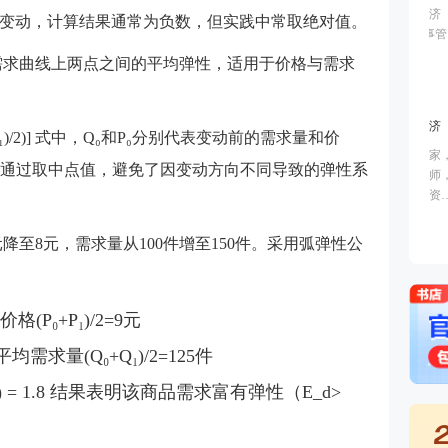
变动，计算结果通常为负数，但实践中常取绝对值。
需求曲线上两点之间的平均弹性，适用于价格与需求
ΔP/((P₀+P₁)/2)] 式中，Q₀和P₀分别代表变动前的需求量和价
公式通过取中点值，避免了因变动方向不同导致的弹性系
元降至8元，需求量从100件增至150件。采用弧弹性公
P₀+P₁)/2=9元
需求量(Q₀+Q₁)/2=125件
(2/9) = 1.8 结果表明该商品需求富有弹性（E_d>