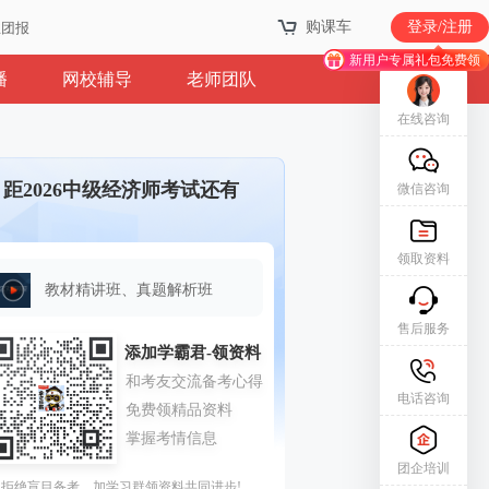
购课车
登录/注册
业团报
新用户专属礼包免费领
播
网校辅导
老师团队
在线咨询
距2026中级经济师考试还有
微信咨询
领取资料
教材精讲班、真题解析班
售后服务
电话咨询
团企培训
拒绝盲目备考，加学习群领资料共同进步!