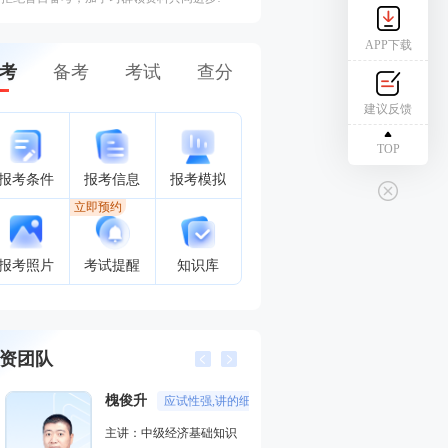
APP下载
考
备考
考试
查分
建议反馈
TOP
报考条件
报考信息
报考模拟
立即预约
报考照片
考试提醒
知识库
资团队
槐俊升
郑伟
应试性强,讲的细,效果好
经济学男
主讲：中级经济基础知识
主讲：高级经济实