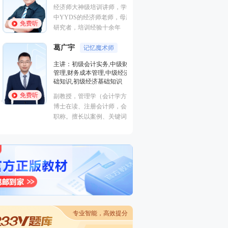
中级经济基础知识
经济师大神级培训讲师，学员口
理
中YYDS的经济师老师，母题班
免费听
免费听
德国科隆大学经济
研究者，培训经验十余年
于北京外国语大学
院，双语经济学教
葛广宇
记忆魔术师
渊博，底蕴深厚。
主讲：初级会计实务,中级财务
王鑫鑫
情，能带动学员学
资深人
管理,财务成本管理,中级经济基
风趣的大叔型魅力
础知识,初级经济基础知识
主讲：中级人力资
免费听
副教授，管理学（会计学方向）
山东大学MBA，
博士在读、注册会计师，会计师
资源管理师一级培
免费听
职称。擅长以案例、关键词导向
实践教学经验。
式的教学方法，归纳总结关联考
点考点，讲解细致，适合零基础
考生，学员称其为“记忆魔术
师”。
专业智能，高效提分