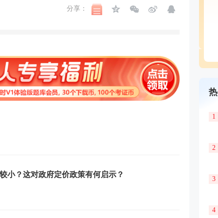
分享：
热
1
2
较小？这对政府定价政策有何启示？
3
4