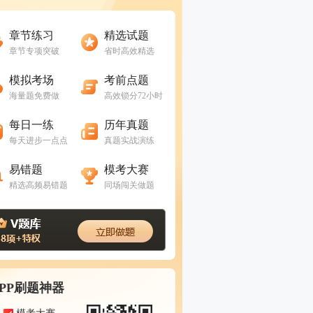
进入做题
进入做题
章节练习
精选试题
章节专项突破
省时高效精选
进入做题
进入做题
模拟考场
考前点题
海量题免费做
高效锁分72小时
进入做题
进入做题
每日一练
历年真题
每天进步一点点
真题实战演练
进入做题
进入做题
易错题
模考大赛
精选高频易错题
同场闯关做题
APP刷题神器