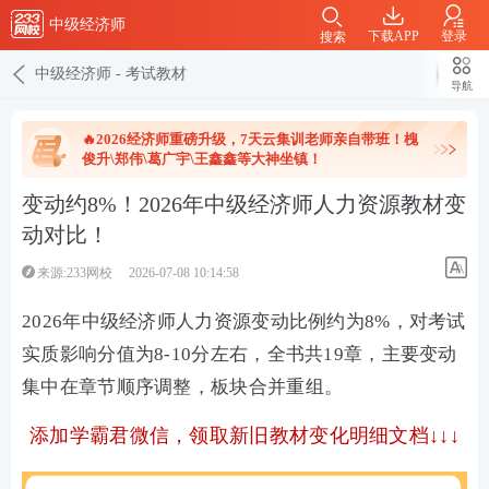
中级经济师
下载APP
登录
搜索
中级经济师
-
考试教材
导航
🔥2026经济师重磅升级，7天云集训老师亲自带班！槐
俊升\郑伟\葛广宇\王鑫鑫等大神坐镇！
变动约8%！2026年中级经济师人力资源教材变
动对比！
来源:233网校
2026-07-08 10:14:58
2026年中级经济师人力资源变动比例约为8%，对考试
实质影响分值为8-10分左右，全书共19章，主要变动
集中在
章节顺序调整，板块合并重组。
添加学霸君微信，
领取新旧教材变化明细文档↓↓↓