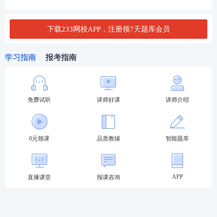
（二）第二部分（人力资源管理专业理论）
下载233网校APP，注册领7天题库会员
整体以内容优化精简为主，核心关注点：第八章领导
技能
中“人际技能”相关
知识点
。
学习指南
报考指南
（三）第三部分（人力资源管理实务）
第十五章：履历分析统一更名，改为 “传记资料分
析”；
免费试听
讲师好课
讲师介绍
第十六章【核心重点】：战略性绩效管理考点相关内
容；
0元领课
品质教辅
智能题库
第十七章【核心重点】：股票期权激励对象相关规
定。
APP
直播课堂
报课咨询
详细变动对比：