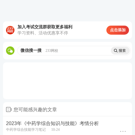
半身汗
风痰或风湿之邪阻滞经脉，或营卫不调，或
气血不和
▲问疼痛的临床意义
加入考试交流群获取更多福利
点击添加
学习资料、活动优惠享不停
疼痛性质特点及临床意义
胀痛是气滞;
微信搜一搜
233网校
重痛是因湿邪困遏气血所致;
刺痛是瘀血疼痛;
绞痛因有形实邪闭阻气机而成;
灼痛多由于火邪窜络，或阴虚阳热亢盛;
您可能感兴趣的文章
冷痛因寒邪阻络或阳气不足，脏腑、经络不得温养而
成;
2023年《中药学综合知识与技能》考情分析
中药学综合技能学习笔记
10-24