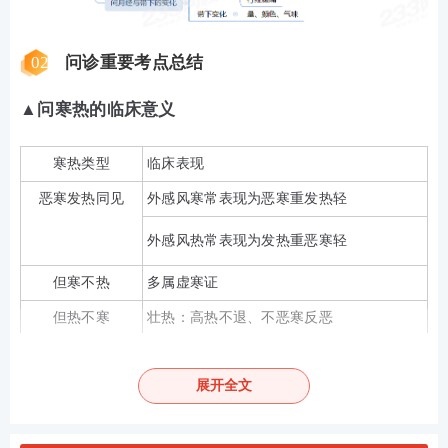
02
问诊重要考点总结
▲问寒热的临床意义
寒热类型
临床表现
恶寒发热同见
外感风寒常表现为恶寒重发热轻
外感风热常表现为发热重恶寒轻
但寒不热
多属虚寒证
但热不寒
壮热：高热不退、不恶寒反恶
潮热：阴虚潮热：午后或入夜发热，五心烦
热
展开全文
湿温潮热：午后热甚、身热不扬
阳明潮热：常于日哺阳明旺时而热甚，又