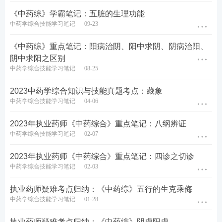
隐痛因气血不足，阴寒内生，气血运行滞涩而成;
《中药综》学霸笔记：五脏的生理功能
掣痛由筋脉失养或阻滞不通所致。
中药学综合技能学习笔记
09-23
新病疼痛，持续不解，或痛而拒按，多属实证;
《中药综》重点笔记：阳病治阴、阳中求阴、阴病治阳、
阴中求阳之区别
久病疼痛，时有缓止，或痛而喜按，多见于虚证。
中药学综合技能学习笔记
08-25
▲
问口渴与饮水、食欲与食量及口味
2023中药学综合知识与技能真题考点：藏象
中药学综合技能学习笔记
04-06
1.口渴与饮水异常变化的临床意义
2023年执业药师《中药综合》重点笔记：八纲辨证
中药学综合技能学习笔记
02-07
口渴多饮
常见于热证
2023年执业药师《中药综合》重点笔记：四诊之切诊
大渴喜冷饮
为热盛伤津
中药学综合技能学习笔记
02-03
渴喜热饮，饮量不多或口渴欲
多为痰饮内停，水津不能上承
饮，水入即吐，小便不利
之证
执业药师疑难考点归纳：《中药综》五行的生克乘侮
中药学综合技能学习笔记
01-28
口渴而不多饮
常见于急性热病，多属热入营
血
执业药师疑难考点归纳：《中药综》阴虚阳虚