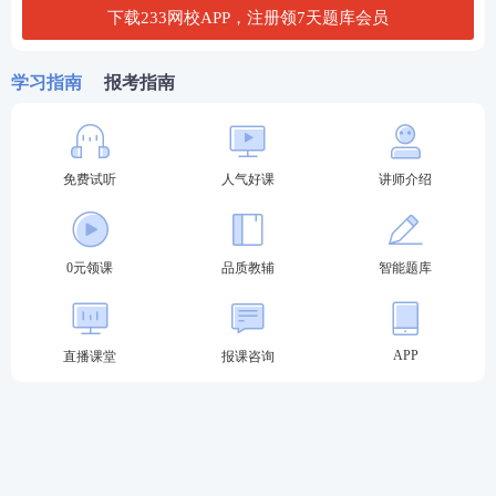
称“日哺潮热”
下载233网校APP，注册领7天题库会员
长期低热：阴虚，气虚
学习指南
报考指南
寒热往来
恶寒发热交替而作，发有定时，半表半里证
▲问汗出的临床意义
免费试听
人气好课
讲师介绍
汗出类型
临床表现
表证辨汗
表证无汗--伤寒表实证
表证有汗--太阳中风证
0元领课
品质教辅
智能题库
自汗
气虚卫阳不固
盗汗
阴虚
APP
直播课堂
报课咨询
绝汗
亡阴、亡阳之危重病证
战汗
是邪正相争，病变发展的转折点。
头汗
上焦邪热，或中焦湿热郁蒸