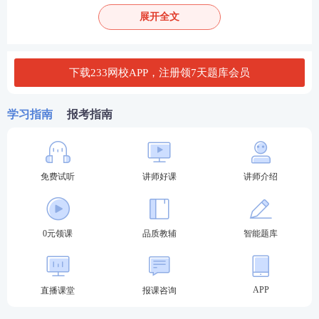
保障居住权的纯粹性和稳定性，防止其被滥用。
展开全文
保护措施
：在居住权受到侵害时，权利人可以通过诉
讼等方式请求排除妨害、消除危险或赔偿损失。
下载233网校APP，注册领7天题库会员
案例应用
假设甲有一套住宅，并通过书面合同将该住宅的居住
学习指南
报考指南
权授予乙，合同期限为10年。双方在签订合同后，前
往不动产登记机构办理了居住权登记。此时，乙就拥
有了对该住宅的合法居住权，在10年期限内可以依法
免费试听
讲师好课
讲师介绍
使用该住宅。如果甲在此期间试图将房屋出售给丙，
而丙不知情的情况下购买了该房屋，乙仍然可以继续
0元领课
品质教辅
智能题库
使用该住宅，直到居住权期限届满。
总结
：居住权的设立与生效涉及多个法律环节，考生
APP
直播课堂
报课咨询
需要准确把握这些环节，确保在
考试
中能够正确理解
和应用。