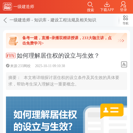
一级建造师
下载APP
登录
搜索
一级建造师
-
知识库
-
建设工程法规及相关知识
导航
备考一建，直播+录播双精讲授课，233大咖主讲，点
击免费学习>
如何理解居住权的设立与生效？
来源:233网校
2025-10-11 09:10:38
摘要：
本文将详细探讨居住权的设立条件及其生效的具体要
求，帮助考生深入理解这一重要概念。