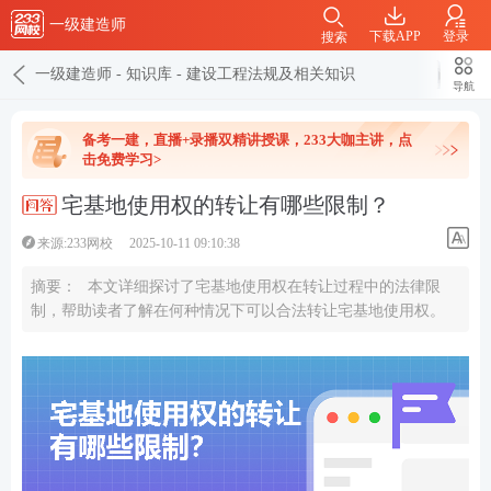
一级建造师
下载APP
登录
搜索
一级建造师
-
知识库
-
建设工程法规及相关知识
导航
备考一建，直播+录播双精讲授课，233大咖主讲，点
击免费学习>
宅基地使用权的转让有哪些限制？
来源:233网校
2025-10-11 09:10:38
摘要：
本文详细探讨了宅基地使用权在转让过程中的法律限
制，帮助读者了解在何种情况下可以合法转让宅基地使用权。