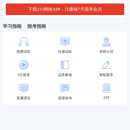
下载233网校APP，注册领7天题库会员
学习指南
报考指南
免费试听
好课试听
讲师介绍
7月基金考试报名有什么条件？
0元领课
品质教辅
智能题库
(一)具有完全民事行为能力;
(二)截至报名日，年满18周岁;
APP
直播课堂
报课咨询
(三)具有高中以上文化程度;
(四)
行业机构已任职、拟入职人员
;