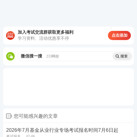
(五)中国证监会规定的其他条件。
1.
年龄要求：
截至报名日，考生必须年满18周岁。身
份证上的出生日期必须显示已满18周岁。
加入考试交流群获取更多福利
点击添加
2.完全民事行为能力：
考生需具备完全民事行为能
学习资料、活动优惠享不停
力，即能够完全独立地进行民事活动，取得民事权利
和承担民事义务的资格。通常，年满18周岁的公民即
微信搜一搜
233网校
被视为具有完全民事行为能力。但需注意，年满16周
岁且能以自己劳动收入为主要生活来源的未成年人，
也视为具有完全民事行为能力。
3.学历要求：
考生需具备高中以上文化程度。这里
的“高中”不仅指普通高中，还包括中等职业技术类教
育（中专、职高、技校）等学历。
您可能感兴趣的文章
4.遵纪守法：
考生应遵守国家
法律法规
，无其他违纪
2026年7月基金从业行业专场考试报名时间7月6日起
考试报名
07-06