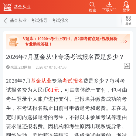
基金从业
下载APP
登录
搜索
基金从业
-
考试指导
-
考试报名
导航
V题库：10000+考生正在用，含2套考前点题+视频解析
+专业助教答疑！
2026年7月基金从业专场考试报名费是多少？
来源:233网校
2026-07-07 10:47:33
2026年7月
基金从业
专场
考试
报名
费是多少？每科考
试报名费为人民币
61元
，可由集体统一支付，也可由
考生登录个人账户进行支付。已报名并缴费成功的考
生，在考试报名截止日前可申请退考和退费。未在规
定时间内选择退考的考生，不得以未参加考试等理由
要求退还报名费。因机构和考生原因出现系统异常、
网络波动、监控断连等情况，造成考试中断的，考试