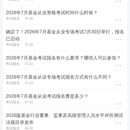
违规行为。
2026年7月基金从业资格考试时间什么时候？
5.中国证监会规定的其他条件：
考生还需满足中国证
考试报名
07-06
监会可能规定的其他特定条件，这些条件可能随政策
变化而调整，具体需参考官方公告。
确定了！2026年7月基金从业专场考试7月30日举行，报名
已启动
考试报名
07-06
无法报名2026年7月基金从业考试？大家可以关注20
26年11月基金全国统一考试，在校大学生、非金融
2026年7月基金考试报名有什么要求？哪些人可以参加？
考试报名
07-02
行业人员等社会人士，只要符合报名条件的，都可以
登录官网自行报考。由于基金从业考试机位有限，建
2026年7月基金从业专场考试报名方式有什么不同？
议大家蹲点报名。
考试报名
07-02
如果担心错过报名，届时可以预约报名提醒，大家可
2026年7月基金从业考试报名费是多少？
以通过233
网校
免费订阅考试提醒。各位考生可通过
考试报名
07-02
微信订阅的方式，免费获得基金考试时间、报名、准
2026版基金行业董事、监事及高级管理人员水平评价测试
考证、成绩查询提醒服务！233网校老师将于官方公
法规目录发布
布时间后即时发送提醒，以便大家不错过每一个考
考试报名
06-30