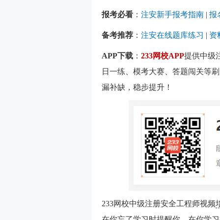
报考必看
：
注安新手报考指南
|
报
备考推荐
：
注安在线题库练习
|
资
APP下载
：
233网校APP
提供中级
日一练、模考大赛、答题闯关等刷
漏补缺，稳步提升！
233网校中级注册安全工程师视频
在你忘了学习时提醒你，在你学习