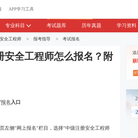
关于我们
帮助中心
APP学习工具
渠道合作
企业团报
报
APP学习工具
APP新客领7天题库会员
专业科目
考试题库
历年真题
学习资料
安全工程师
>
报考指导
>
考试报名
添
注册安全工程师怎么报名？附
获
0
方
报名
入口
2
页左侧"网上报名"栏目，选择"中级注册安全工程师