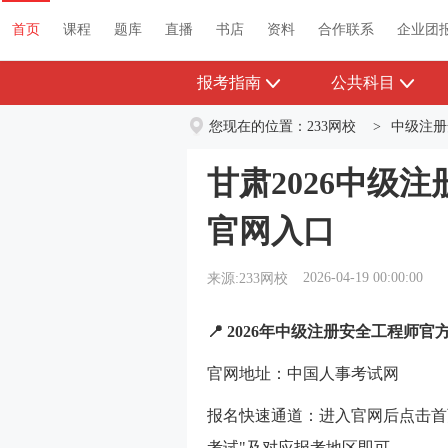
首页
课程
题库
直播
书店
资料
首页
课程
题库
直播
书店
资料
合作联系
企业团
报考指南
公共科目
您现在的位置：
233网校
>
中级注册
甘肃2026中级
官网入口
2026-04-19 00:00:00
来源:233网校
📍 2026年中级注册安全工程师官
官网地址：中国人事考试网
报名快速通道：进入官网后点击首
考试"及对应报考地区即可