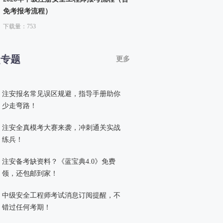
免考报考流程）
下载量：753
点专题
更多
注安报名常见误区规避，指导手册助你
少走弯路！
注安全真模考大赛来袭，冲刺通关实战
练兵！
注安备考缺资料？《蓝宝典4.0》免费
领，还包邮到家！
中级安全工程师考试消息订阅提醒，不
错过任何考期！