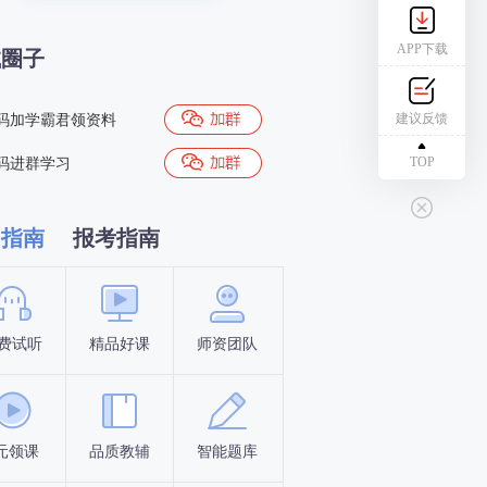
APP下载
试圈子
建议反馈
码加学霸君领资料
TOP
码进群学习
习指南
报考指南
费试听
精品好课
师资团队
新手指南
报名时间
元领课
品质教辅
智能题库
报名条件
资料下载