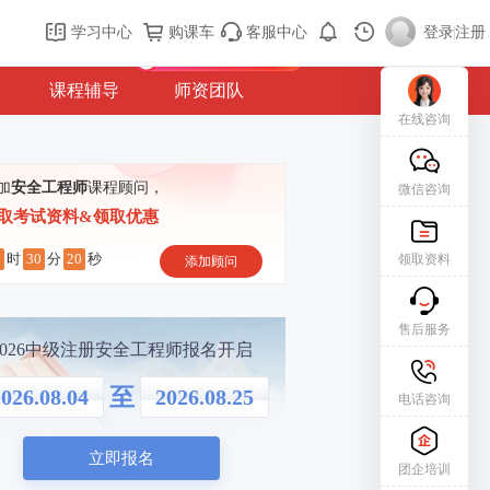
购课车
登录/注册
学习中心
购课车
客服中心
登录
|
注册
新用户专属礼包免费领
课程辅导
师资团队
在线咨询
加
安全工程师
课程顾问，
微信咨询
取考试资料&领取优惠
7
30
19
时
分
秒
领取资料
添加顾问
售后服务
2026中级注册安全工程师报名开启
至
026.08.04
2026.08.25
电话咨询
立即报名
团企培训