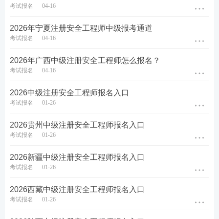
考试报名
04-16
2026年宁夏注册安全工程师中级报考通道
【专业】
：七个专业选择一个进行报考，专业分别
考试报名
04-16
是：煤矿安全、金属非金属矿山安全、化工安全、
2026年广西中级注册安全工程师怎么报名？
金属冶炼安全、建筑施工安全、道路运输安全、其
考试报名
04-16
他安全(不包括消防安全)。
2026中级注册安全工程师报名入口
考试报名
01-26
2026贵州中级注册安全工程师报名入口
考试报名
01-26
2026新疆中级注册安全工程师报名入口
考试报名
01-26
2026西藏中级注册安全工程师报名入口
考试报名
01-26
【科目】
：需要自行勾选科目报考，今年想报考即
可就选择几科。免考人员系统会直接默认报考科