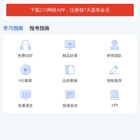
须知等，
点击【已阅读并知晓】
。
下载233网校APP，注册领7天题库会员
学习指南
报考指南
免费试听
精品好课
师资团队
0元领课
品质教辅
智能题库
APP
直播课堂
报课咨询
第二步、填写报名信息
填写个人基本信息以及报考科目、工作单位、工作年