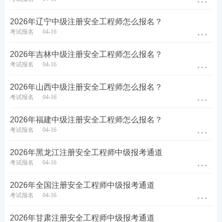
2026年辽宁中级注册安全工程师怎么报名？
考试报名
04-16
填写说明：
2026年吉林中级注册安全工程师怎么报名？
【级别】
：大家对照好报考条件，确认报考级别。
考试报名
04-16
主要有4类，分别是考全科、增报专业、免考二
2026年山西中级注册安全工程师怎么报名？
科、免考一科。
一般是选择“考全科”，符合免考条
考试报名
04-16
件的选择“免一科/免二科”，选择增项的考生选
2026年福建中级注册安全工程师怎么报名？
择“增报专业”
。(
特别注意
：“考全科”的老考生如果
考试报名
04-16
已通过部分科目，报考时也需要选“考全科”，科目
选择时勾选未过科目即可。)
2026年黑龙江注册安全工程师中级报考通道
考试报名
04-16
2026年全国注册安全工程师中级报考通道
考试报名
04-16
2026年甘肃注册安全工程师中级报考通道