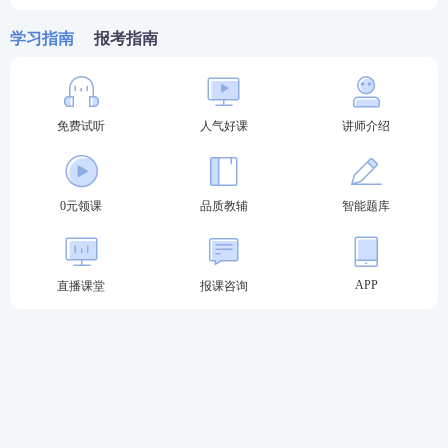
并打印《教育部学历证书电子注册备案表》。
学习指南
报考指南
②无法通过网站查询的学历，必须具有纸质认证报
告。考生可在当地的中等职业教育学历认证机构进行
查询。
免费试听
人气好课
讲师介绍
2.学位证明
0元领课
品质教辅
智能题库
毕业证书与学士学位证书
3.相关专业工作年限证明
APP
直播课堂
报课咨询
就是
从事药学/中药学相关工作年限的证明
，工作了几
年就写几年，如果中途换工作的，在工作那一栏填写
两个单位的工作经历，注意从事药学工作的年限一定
要满足执业药师报考的年限要求。有的省份只需要在
报名表填写工作几年并进行盖章就可以;有的省份需要