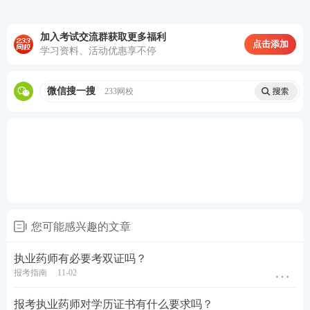
另外提供，一般都在报名的时候报名通知上有提供下
载。考生下载后根据要求进行填写然后工作单位提供
加入考试交流群获取更多福利
证明即可。而且各地对没毕业之前的工作经历要求不
点击添加
学习资料、活动优惠享不停
同，部分地区算入工作年限之内，部分地区不算工作
年限，建议考生仔细阅读当地报名审核要求或者电话
微信搜一搜
233网校
咨询当地人事考试中心!
4.职称评聘证明
免试人员证明及复印件
免试部分科目的报考人员还需提供相应专业技术资格
证书及复印件。
您可能感兴趣的文章
5.近期一寸照片
执业药师有必要考双证吗？
报考指南
11-02
新注册的考生采用近期彩色标准1寸半身免冠正面证件
照(尺寸25mm×35mm,像素295px×413px)，该照片将
报考执业药师对学历证书有什么要求吗？