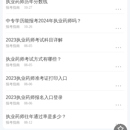
执业药师历年分数线
报考指南
10-27
更多关于执业药师报考问题可以添加学霸君为你解
中专学历能报考2024年执业药师吗？
答！扫码添加学霸君为好友加入执业药师备考群，在
报考指南
10-26
这里，大家可以一起相互交友、打卡学习、结伴考
2023执业药师考试科目详解
试，心动了吗？快扫码进群↓↓↓
报考指南
08-05
执业药师考试方式有哪些？
报考指南
08-05
2023执业药师准考证打印入口
报考指南
08-06
2023执业药师报名入口登录
报考指南
08-06
执业药师往年通过率是多少？
执业药师课程推荐
报考指南
08-12