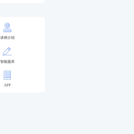
】，
性价比之选，考
讲师介绍
新手指南
智能题库
报名条件
APP
答题闯关