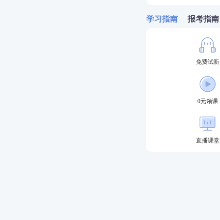
备考2023年执业
学习指南
报考指南
试不过还可免费重
免费试听
0元领课
直播课堂