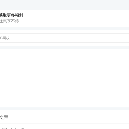
程推荐
获取更多福利
合需要督学、自制力弱的考生，小班管理+班主任督学+重
优惠享不停
合零基础、基础弱的考生，授课老师答疑+送课程讲义+一
合需强化巩固的考生，1年有效期+VIP题库会员+专属学习
33网校
师学霸君微信【ks233wx7】享1v1报考答疑。扫码添加↓
文章