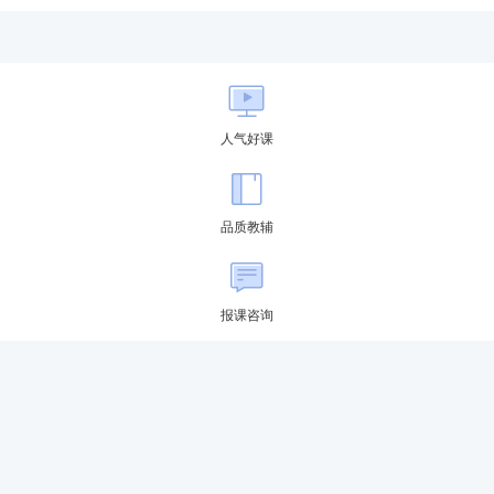
药师考试，如果你是
零基础
，基础差，学霸君推荐【畅学班
>>点此去免费试听课程>
学1次。
人气好课
品质教辅
报课咨询