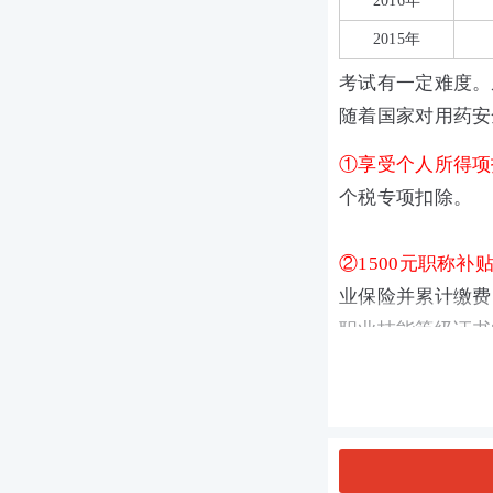
2016年
2015年
考试有一定难度。
随着国家对用药安
①
享受个人所得项
个税专项扣除。
②1500元职称补
业保险并累计缴费 
职业技能等级证书的
元，补贴标准可向
的失业补贴。
③药店补贴：
目前