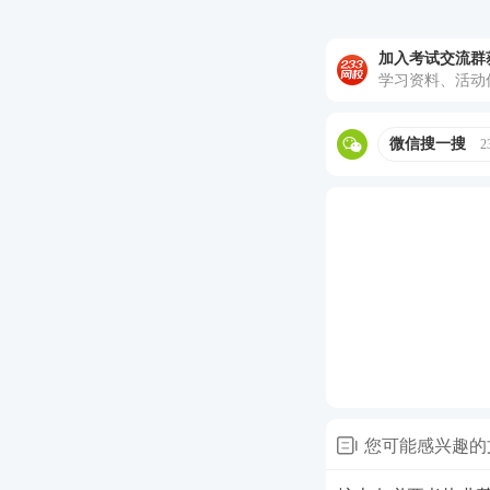
执业药师课
加入考试交流群
1
至尊班：
适
学习资料、活动
2
畅学班：
适
3
精品班：
适
微信搜一搜
2
★推荐：加执业药
您可能感兴趣的