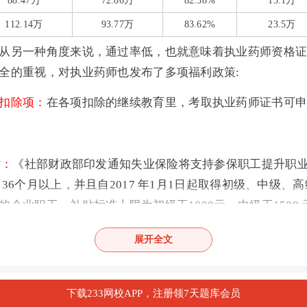
88.47万
72.86万
82.38%
15.1万
112.14万
93.77万
83.62%
23.5万
从另一种角度来说，通过率低，也就意味着执业药师资格
全的重视，对执业药师也发布了多项福利政策:
扣除项：
在各项扣除的继续教育里，考取执业药师证书可申请
贴：
《社部财政部印发通知失业保险将支持参保职工提升职
36个月以上，并且自2017 年1月1日起取得初级、中级、
企业职工，补贴标准上限为初级工1000元、中级工1500 元
地区紧缺急需工种倾斜。执业药师属于中级职称，所以可以领
展开全文
全国部分地区药店开始为药师发放补贴，补贴一到两千左
下载233网校APP，注册领7天题库会员