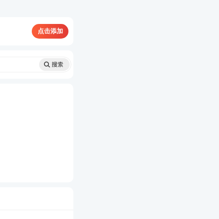
新服务，
了解>>
点击添加
次重新，
了解>>
计划，
了解>>
↓