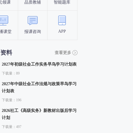
元领课
品质教辅
智能题库
报名条件
考试时间
APP
播课堂
报课咨询
答题闯关
考点打卡
习资料
查看更多
2027年初级社会工作实务早鸟学习计划表
下载量：89
2027年中级社会工作法规与政策早鸟学习
计划表
下载量：196
2026社工《高级实务》新教材出版后学习
计划
下载量：497