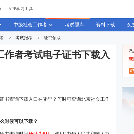
关于我们
帮助中心
APP学习工具
渠道合作
企业团报
报
APP学习工具
APP新客领7天题库会员
中级社会工作者
考试题库
资料下载
免
者
>
考试报考
>
证书领取
添
会工作者考试电子证书下载入
获
0
证书
查询下载入口在哪里？何时可查询北京社会工作
么时候可以下载？
版证书查询时间
预计为8月
。使用“中华人民共和国人力