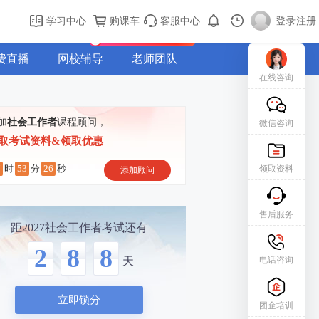
购课车
登录/注册
学习中心
购课车
客服中心
登录
|
注册
新用户专属礼包免费领
费直播
网校辅导
老师团队
在线咨询
加
社会工作者
课程顾问，
微信咨询
取考试资料&领取优惠
7
53
25
时
分
秒
领取资料
添加顾问
售后服务
距2027社会工作者考试还有
2
8
8
电话咨询
天
立即锁分
团企培训