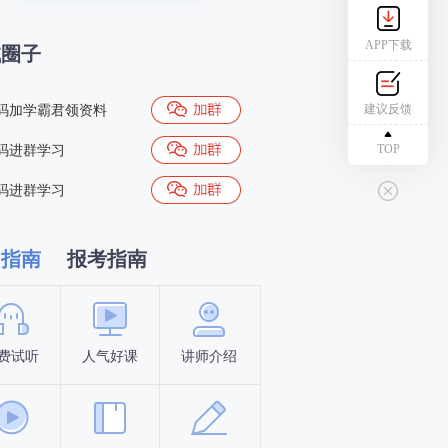
APP下载
试圈子
建议反馈
码加学霸君领资料
TOP
码进群学习
码进群学习
习指南
报考指南
费试听
人气好课
讲师介绍
新手指南
报名时间