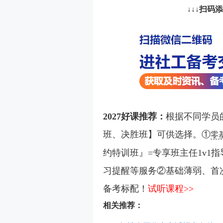
↓↓↓扫码
2027好课推荐：
根据不同学员
班、决胜班】可供选择。①
零
约特训班』=专享班主任1v1指
习提醒等服务②基础薄弱、首
备考标配！
试听课程>>
相关推荐：