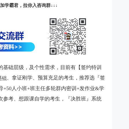
添加学霸君，拉你入咨询群↓↓↓
的基础层级，及个性需求，目前有【签约特训
、拿证刚学、预算充足的考生，推荐选『签
基础
导+50人小班+班主任多轮群内密训+发作业&学
次参考、想跟课自学的考生，『决胜班』系统