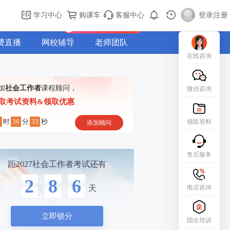
购课车
登录/注册
学习中心
购课车
客服中心
登录
|
注册
新用户专属礼包免费领
费直播
网校辅导
老师团队
在线咨询
加
社会工作者
课程顾问，
微信咨询
取考试资料&领取优惠
2
36
32
时
分
秒
领取资料
添加顾问
售后服务
距2027社会工作者考试还有
2
8
6
电话咨询
天
立即锁分
团企培训