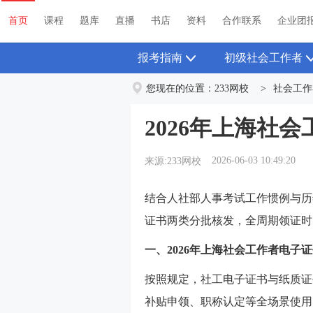
首页
课程
题库
直播
书店
资料
首页
课程
题库
直播
书店
资料
合作联系
企业团
报考指南
初级社会工作者
您现在的位置：
233网校
>
社会工作
2026年上海社
2026-06-03 10:49:20
来源:233网校
结合人社部人事考试工作惯例与历年
证书两类分批核发，全周期领证时
一、2026年上海社会工作者电子
按照规定，社工电子证书与纸质证
补贴申领、职称认定等全场景使用