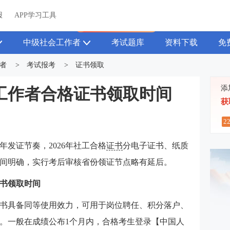
关于我们
帮助中心
APP学习工具
渠道合作
企业团报
报
APP学习工具
APP新客领7天题库会员
中级社会工作者
考试题库
资料下载
免
者
>
考试报考
>
证书领取
添
会工作者合格证书领取时间
获
2
发证节奏，2026年社工合格
证书
分电子证书、纸质
间明确，实行考后审核省份领证节点略有延后。
证书领取时间
书具备同等使用效力，可用于岗位聘任、积分落户、
。一般在成绩公布1个月内，合格考生登录【中国人