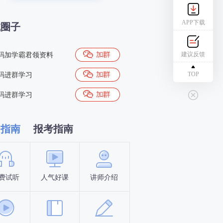
APP下载
试圈子
建议反馈
码加学霸君领资料
TOP
码进群学习
码进群学习
习指南
报考指南
费试听
人气好课
讲师介绍
新手指南
报名时间