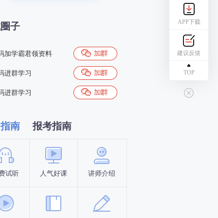
APP下载
试圈子
建议反馈
码加学霸君领资料
TOP
码进群学习
码进群学习
习指南
报考指南
费试听
人气好课
讲师介绍
新手指南
报名时间