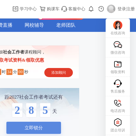
购课车
登录/注册
学习中心
购课车
客服中心
登录
|
注册
新用户专属礼包免费领
费直播
网校辅导
老师团队
在线咨询
加
社会工作者
课程顾问，
微信咨询
取考试资料&领取优惠
3
33
59
时
分
秒
领取资料
添加顾问
售后服务
距2027社会工作者考试还有
2
8
5
电话咨询
天
立即锁分
团企培训