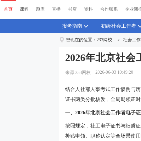
首页
课程
题库
直播
书店
资料
首页
课程
题库
直播
书店
资料
合作联系
企业团
报考指南
初级社会工作者
您现在的位置：
233网校
>
社会工作
2026年北京社
2026-06-03 10:49:20
来源:233网校
结合人社部人事考试工作惯例与历年
证书两类分批核发，全周期领证时
一、2026年北京社会工作者电子
按照规定，社工电子证书与纸质证
补贴申领、职称认定等全场景使用