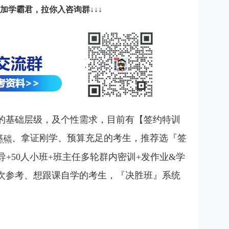
添加学霸君，拉你入咨询群↓↓↓
的基础层级，及个性需求，目前有【签约特训
、拿证刚学、预算充足的考生，推荐选『签
基础
导+50人小班+班主任多轮群内密训+发作业&学
次参考、想跟课自学的考生，『决胜班』系统