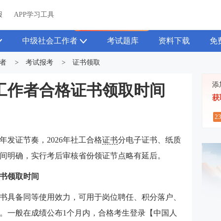
关于我们
帮助中心
APP学习工具
渠道合作
企业团报
报
APP学习工具
APP新客领7天题库会员
中级社会工作者
考试题库
资料下载
免
者
>
考试报考
>
证书领取
添
会工作者合格证书领取时间
获
2
发证节奏，2026年社工合格
证书
分电子证书、纸质
间明确，实行考后审核省份领证节点略有延后。
证书领取时间
书具备同等使用效力，可用于岗位聘任、积分落户、
。一般在成绩公布1个月内，合格考生登录【中国人