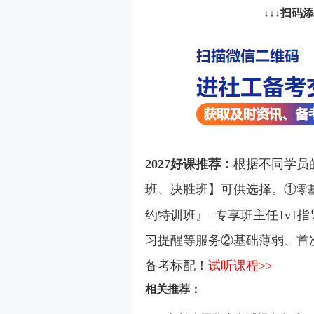
↓↓↓扫码
2027好课推荐：
根据不同学员
班、决胜班】可供选择。①
零
约特训班』=专享班主任1v1指
习提醒等服务②基础薄弱、首
备考标配！
试听课程>>
相关推荐：