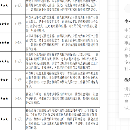
专
中
询
事
利
报
专
社
教
讲
地
当
试