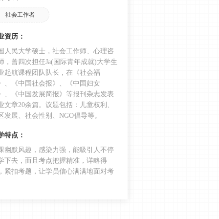
2025年初级综合能力第四章核心考点
精粹，背熟这些！
社会工作者
2025年初级综合能力第三章核心考点
业资历：
精编，牢记这些！
国人民大学硕士，社会工作师、心理咨
助力通关，2025初级综合能力第二章
师，曾四次担任Ja(国际青年成就)大学生
精编考点
业起航课程团队队长，在《社会福
》、《中国社会报》、《中国妇女
2025年初级综合能力第一章关键考点
》、《中国发展简报》等报刊杂志发表
汇总，务必掌握！
业文章20余篇。议题包括：儿童权利、
2025社会工作者《初级综合能力》科
区发展、社会性别、NGO倡导等。
目特点、教材结构及备考方法
学特点：
初级综合必看的高频问题：社会工作
课幽默风趣，感染力强，能吸引人不停
目标有哪些？
学下去，而且考点把握精准，详略得
社工初级综合必会考点“ERG需要理
，紧扣考题，让学员信心满满地面对考
。
论、家庭“，考核3分！
围观！2024年初级综合能力真题考点
覆盖情况！