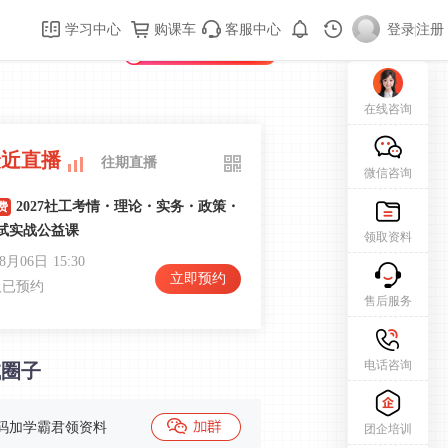
购课车
登录/注册
学习中心
购课车
客服中心
登录
|
注册
新用户专属礼包免费领
在线咨询
最近直播
往期直播
微信咨询
2027社工考情・理论・实务・政策・
费
试实战公益课
领取资料
08月06日
15:30
立即预约
人已预约
售后服务
2026初级社会工作实务课程导学
费
电话咨询
试圈子
和
08月13日
19:30
立即预约
人已预约
码加学霸君领资料
团企培训