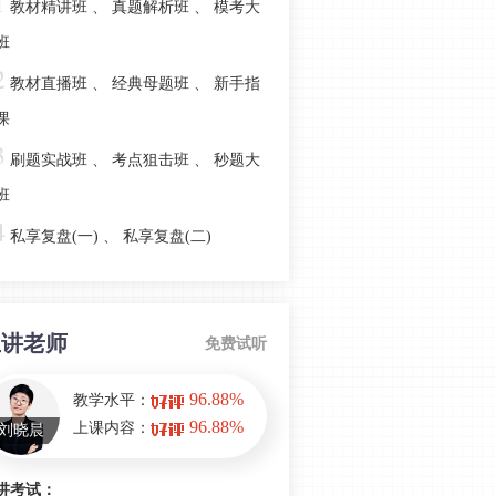
1
教材精讲班
、
真题解析班
、
模考大
力》真题考点覆盖解析
班
2025初级社工综合能力考情分析：难
2
度升级，超纲+大纲增补占5%！
教材直播班
、
经典母题班
、
新手指
速看！2025社工初级综合能力「必背
课
清单」已出炉
3
刷题实战班
、
考点狙击班
、
秒题大
赶紧收藏！2025初级综合能力第九章
班
核心考点大揭秘
4
私享复盘(一)
、
私享复盘(二)
有点难！2025初级社会工作综合能力
第八章精编考点
2025年初级综合能力第七章核心考点
精华版，速看！
主讲老师
免费试听
2025年初级综合能力第六章关键考点
一览，背诵攻略
96.88%
教学水平：
96.88%
上课内容：
刘晓晨
一定要背！2025年初级综合能力第五
章核心考点集锦
讲考试：