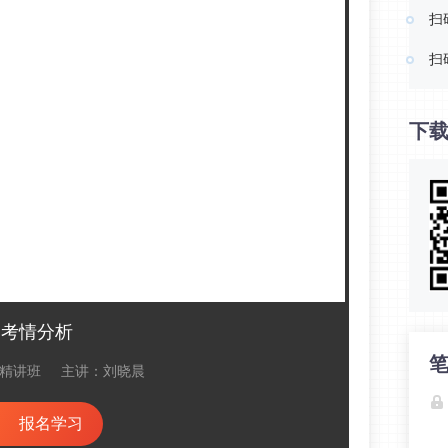
扫
扫
下载
力考情分析
精讲班
主讲：刘晓晨
报名学习