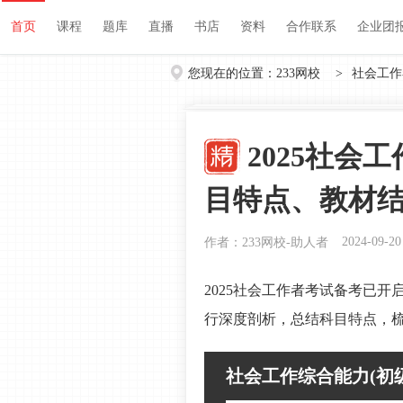
首页
课程
题库
直播
书店
资料
首页
课程
题库
直播
书店
资料
合作联系
企业团
您现在的位置：
233网校
>
社会工作
2025社会
目特点、教材
2024-09-20
作者：233网校-助人者
2025社会工作者考试备考已
行深度剖析，总结科目特点，
社会工作综合能力(初