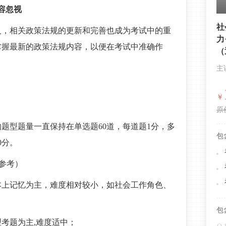
容忽视
社
及，相关政策法规的更新和完善也成为考试中的重
力
掌握最新的政策法规内容，以便在考试中准确作
（
主
￥
原
题型题量一直保持在单选题60道，每道题1分，多
包
0分。
为参考）
本上记忆为主，难度相对较小，如社会工作角色、
；
包
考题为主,难度适中；