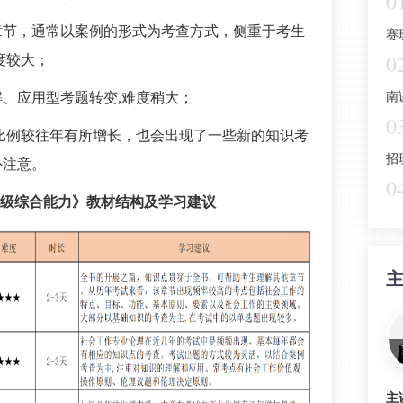
0
章节，通常以案例的形式为考查方式，侧重于考生
赛
0
度较大；
、应用型考题转变,难度稍大；
南
0
比例较往年有所增长，也会出现了一些新的知识考
招
外注意。
0
级综合能力》教材结构及学习建议
主