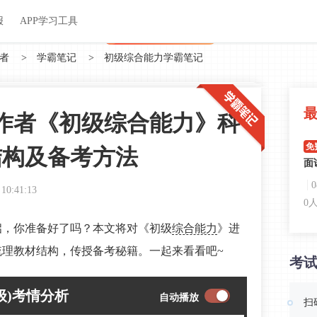
关于我们
帮助中心
APP学习工具
渠道合作
企业团报
报
APP学习工具
APP新客领7天题库会员
者
>
学霸笔记
>
初级综合能力学霸笔记
工作者《初级综合能力》科
免
结构及备考方法
面
 10:41:13
0
开启，你准备好了吗？本文将对《初级
综合能力
》进
免
梳理教材结构，传授备考秘籍。一起来看看吧~
考
呼
0
级)考情分析
自动播放
扫