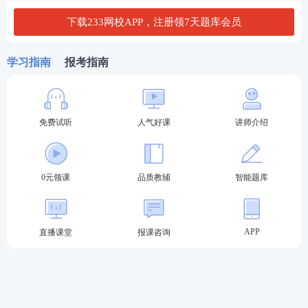
下载233网校APP，注册领7天题库会员
学习指南
报考指南
免费试听
人气好课
讲师介绍
0元领课
品质教辅
智能题库
APP
直播课堂
报课咨询
第一步：在中国人事考试网首页，仔细查找“成绩查
询”栏目，然后点击该栏目。
第二步：登录系统：进入成绩查询页面后，需要准确