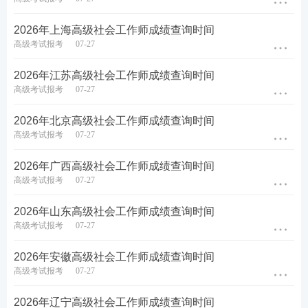
中高级各科目满分均为100分，标准全国统一，考生
统一按全国60分标准执行。
2026年上海高级社会工作师成绩查询时间
高级考试报考
07-27
四、
2026年海南高级社会工作师
查分重要须知
2026年江苏高级社会工作师成绩查询时间
1.谨防骗局：不存在付费提前查分、内部改分渠道，
高级考试报考
07-27
所有第三方付费查分均为诈骗，切勿泄露身份证、账
2026年北京高级社会工作师成绩查询时间
号密码；
高级考试报考
07-27
2.网络拥堵应对：出分当天上午为查询高峰，页面卡
2026年广西高级社会工作师成绩查询时间
顿可错峰到中午、晚间再查；忘记账号密码可在登录
高级考试报考
07-27
页自助找回；
2026年山东高级社会工作师成绩查询时间
高级考试报考
07-27
3.成绩复核：对分数有异议，需在成绩公布30日内向
当地人事考试中心提交复核申请，逾期不予受理；
2026年安徽高级社会工作师成绩查询时间
高级考试报考
07-27
4.考后审核：部分省份（如重庆、浙江、江苏、宁夏
等）实行考后人工核查，成绩合格≠直接拿证！需在通
2026年辽宁高级社会工作师成绩查询时间