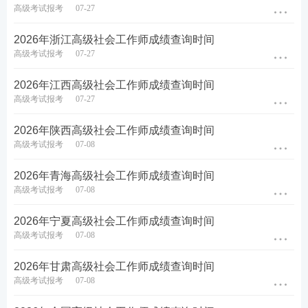
高级考试报考
07-27
知时间内提交：身份证、学历学位证及学信网认证、
工作年限证明（盖公章）。未按时参加或审核不通
2026年浙江高级社会工作师成绩查询时间
过，合格成绩作废！
高级考试报考
07-27
2027社会工作者好课推荐：根据不同学员的基础层
2026年江西高级社会工作师成绩查询时间
高级考试报考
07-27
级，及个性需求，目前有【签约特训班、决胜班】可
供选择。①
零基础
、拿证刚学、预算充足的考生，推
2026年陕西高级社会工作师成绩查询时间
荐选『签约特训班』=专享班主任1v1指导+50人小班
高级考试报考
07-08
+班主任多轮群内密训+发作业&学习提醒等服务；②
2026年青海高级社会工作师成绩查询时间
基础薄弱、首次参考、想跟课自学的考生，『决胜
高级考试报考
07-08
班』系统备考标配！
试听课程>>
2026年宁夏高级社会工作师成绩查询时间
高级考试报考
07-08
相关推荐：
2026年甘肃高级社会工作师成绩查询时间
2027年社会工作者考试报考条件
高级考试报考
07-08