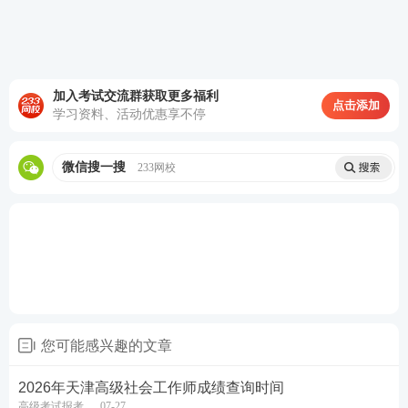
输入账号、密码以及验证码。如果不小心忘记了账号
或密码，别慌张，点击“找回用户名和密码”，按照系
统提示进行操作即可找回。
加入考试交流群获取更多福利
第三步：成功登录后，会进入全国专业技术人员资格
点击添加
学习资料、活动优惠享不停
考试
报名
服务平台。在这个平台上，选择对应的考试
年份以及“
社会工作者
职业水平考试”，然后点击查
微信搜一搜
233网校
询。
三、2026年海南高级社会工作师合格标准及成绩有效
期
高级社会工作师
实行考试和评审相结合的评价制度。
考试合格，颁发高级社会工作师考试成绩合格证明，
该证明自颁发之日起，在全国范围
3年内
有效。
您可能感兴趣的文章
各科目合格标准为试卷满分的60%，即60分及格。初
2026年天津高级社会工作师成绩查询时间
高级考试报考
07-27