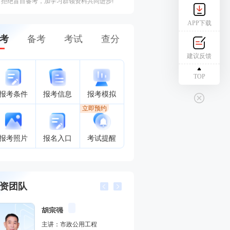
拒绝盲目备考，加学习群领资料共同进步!
APP下载
考
备考
考试
查分
建议反馈
TOP
报考条件
报考信息
报考模拟
立即预约
报考照片
报名入口
考试提醒
资团队
赵春晓
幽默风趣，思维导图总结精彩，考点层次分明。
董航
主讲：安全生产管理,建设工程
主讲：建设工程经