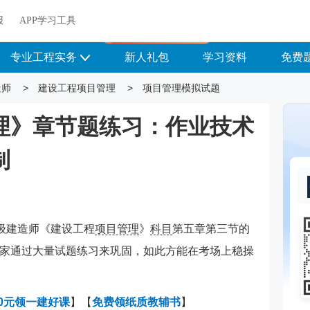
关于我们
帮助中心
APP学习工具
渠道合作
企业团报
报
APP学习工具
APP新客领7天题库会员
专业工程实务
新人礼包
学习资料
免费
造师
>
建设工程项目管理
>
项目管理模拟试题
管理》章节题练习：作业技术
制
一级建造师《建设工程
项目管理
》
科目
第五章第三节的
家通过大量试题练习来巩固，如此方能在考场上稳操
0元领一建好课
】【
免费领纸质教辅书
】