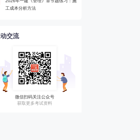
2026年一建《管理》章节题练习：施
重磅！2026年一级建造
4
工成本分析方法
程速递
互动交流
微信扫码关注公众号
获取更多考试资料