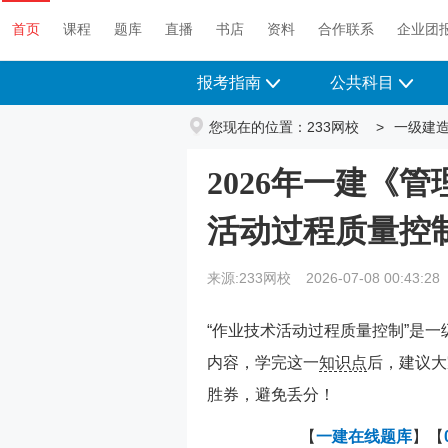
首页
课程
题库
直播
书店
资料
首页
课程
题库
直播
书店
资料
合作联系
企业团
报考指南
公共科目
您现在的位置：
233网校
>
一级建
2026年一建《
活动过程质量控
来源:233网校
2026-07-08 00:43:28
“作业技术活动过程质量控制”是
内容，学完这一
知识点
后，建议大
胜券，避免丢分！
【
一建在线
题库
】【