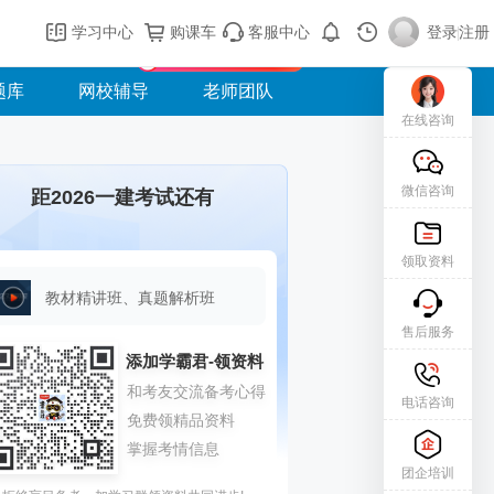
购课车
登录/注册
学习中心
购课车
客服中心
登录
|
注册
新用户专属礼包免费领
题库
网校辅导
老师团队
在线咨询
微信咨询
距2026一建考试还有
领取资料
教材精讲班、真题解析班
售后服务
电话咨询
团企培训