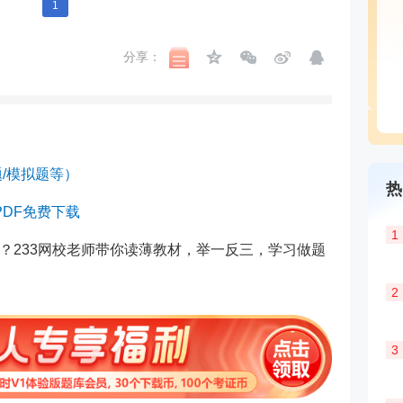
1
分享：
/模拟题等）
热
DF免费下载
1
？233网校老师带你读薄教材，举一反三，学习做题
2
3