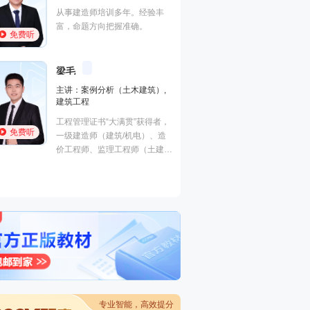
施工管理,建设工程项目管理
曾任中建一局集团
233网校一级建造师《项目管
理，多年现场经验
免费听
免费听
理》、二级建造师《施工管理》
生产管理、现场安
独家签约网课老师。某“双一
非常熟悉，在一级
流、211”高校副研究员、硕
江凌俊
安全工程师执业资
口诀一
王东兴
导，国家一级注册建造师、造价
灵魂导师
有丰富的教学经验
主讲：目标控制（
师。
的培训风格，其地
主讲：建设工程法规及相关知
进度控制（水利）
学，准确打击知识
识,建设工程法规及相关知识,安
全,建筑工程管理与
帮助广大学员顺利
全生产法律法规
程,建筑施工安全
免费听
免费听
管理学硕士，国家注册一级建造
曾在设计院任职，
师，多年从事教育行业，主攻工
培训行业从业经历
程经济、项目管理、企业管理方
向。
专业智能，高效提分