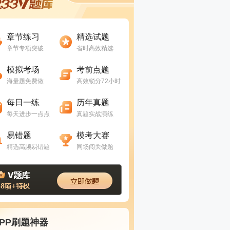
进入做题
进入做题
章节练习
精选试题
章节专项突破
省时高效精选
进入做题
进入做题
模拟考场
考前点题
海量题免费做
高效锁分72小时
进入做题
进入做题
每日一练
历年真题
每天进步一点点
真题实战演练
进入做题
进入做题
易错题
模考大赛
精选高频易错题
同场闯关做题
APP刷题神器