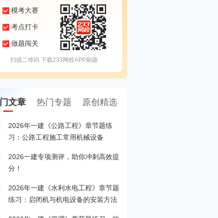
模考大赛
考点打卡
做题闯关
扫描二维码 下载233网校APP刷题
门文章
热门专题
原创精选
2026年一建《公路工程》章节题练
2026一建专项测评，助
1
习：公路工程施工常用机械设备
分！
2026一建专项测评，助你冲刺高效提
26一级建造师考试准考证
2
分！
2026年一建《水利水电工程》章节题
2026年一级建造师报名
3
练习：启闭机与机电设备的安装方法
入>>