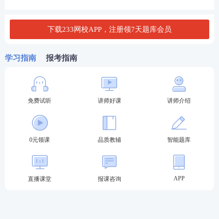
C. 60L/min
D. 70L/min
下载233网校APP，注册领7天题库会员
查看答案
学习指南
报考指南
3、立井井筒工程的破损性检验不应超过（）处。
免费试听
讲师好课
讲师介绍
A. 2
B.3
0元领课
品质教辅
智能题库
C.4
APP
直播课堂
报课咨询
D.5
查看答案