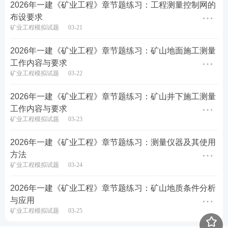
各科目近6年一级建造师考试真题PDF免费下载
2026年一建《矿业工程》章节题练习：工程测量控制网的
布设要求
一级建造师考点、难点太多记不住？233网校老师带
矿业工程模拟试题
03-21
你读薄教材，举一反三，学习做题更有效率！
点击进
2026年一建《矿业工程》章节题练习：矿山地面施工测量
入听课>>
工作内容与要求
矿业工程模拟试题
03-22
2026年一建《矿业工程》章节题练习：矿山井下施工测量
工作内容与要求
矿业工程模拟试题
03-23
2026年一建《矿业工程》章节题练习：测量仪器及其使用
方法
矿业工程模拟试题
03-24
2026年一建《矿业工程》章节题练习：矿山地质条件分析
与应用
矿业工程模拟试题
03-25