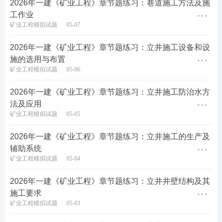
2026年一建《矿业工程》章节题练习：巷道施工方法及施
工作业
矿业工程模拟试题
05-07
5、建成后的井下硐室防水质量标准，要求观察检查符
合“不允许滴水”的有（ ）。
2026年一建《矿业工程》章节题练习：立井施工设备和设
施的选用与布置
A.主排水泵房
矿业工程模拟试题
05-06
B.装载硐室
2026年一建《矿业工程》章节题练习：立井施工防治水方
法及应用
C.井底煤仓
矿业工程模拟试题
05-05
D.绞车房
2026年一建《矿业工程》章节题练习：立井施工的生产及
辅助系统
E.电机车修配硐室
矿业工程模拟试题
05-04
查看答案
2026年一建《矿业工程》章节题练习：立井井壁结构及其
施工要求
矿业工程模拟试题
05-03