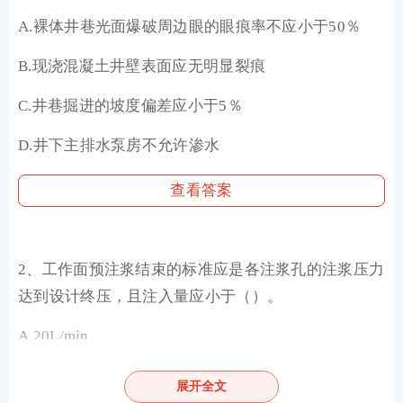
A.裸体井巷光面爆破周边眼的眼痕率不应小于50％
B.现浇混凝土井壁表面应无明显裂痕
C.井巷掘进的坡度偏差应小于5％
D.井下主排水泵房不允许渗水
查看答案
2、工作面预注浆结束的标准应是各注浆孔的注浆压力
达到设计终压，且注入量应小于（）。
A.20L/min
B. 40L/min
展开全文