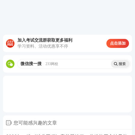
4、关于井筒漏水量的规定，正确的有( )。
3
A.冻结段小于400m时，漏水量不应大于0.5m
／h
加入考试交流群获取更多福利
点击添加
学习资料、活动优惠享不停
B.冻结段大于400m时，每百米漏水增加量不应大于0.
3
5m
／h
微信搜一搜
233网校
3
C.钻井法施工的井筒段，漏水量不应大于0.5m
／h
3
D.井筒注浆段小于600m时，漏水量不应大于5.0m
／h
E.井筒注浆段大于600m时，每百米漏水增加量不应大
3
于1.0m
／h
您可能感兴趣的文章
查看答案