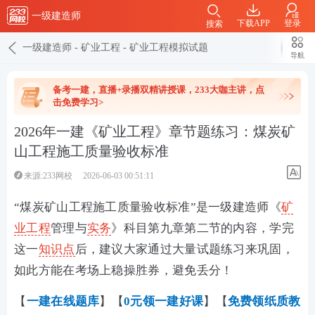
一级建造师
下载APP
登录
搜索
一级建造师
-
矿业工程
-
矿业工程模拟试题
导航
备考一建，直播+录播双精讲授课，233大咖主讲，点
击免费学习>
2026年一建《矿业工程》章节题练习：煤炭矿
山工程施工质量验收标准
来源:233网校
2026-06-03 00:51:11
“煤炭矿山工程施工质量验收标准”是一级建造师《
矿
业工程
管理与
实务
》科目第九章第二节的内容，学完
这一
知识点
后，建议大家通过大量试题练习来巩固，
如此方能在考场上稳操胜券，避免丢分！
【
一建在线
题库
】【
0元领一建好课
】【
免费领纸质教