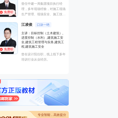
曾任中建一局集团项目执行经
从事建造师培训多
理，多年现场经验，对施工现场
富，命题方向把握
免费听
免费听
生产管理、现场安全、施工技术
非常熟悉，在一级建造师、注册
江凌俊
安全工程师执业资格考试方面，
口诀一绝
梁毛
有丰富的教学经验，更有其独特
主讲：目标控制（土木建筑）,
主讲：案例分析（
的培训风格，其地毯式培训教
进度控制（水利）,建筑施工安
建筑工程
学，准确打击知识点，每年都会
全,建筑工程管理与实务,建筑工
工程管理证书“大
帮助广大学员顺利取证。
程,建筑施工安全
免费听
免费听
一级建造师（建筑
曾在设计院任职，线上线下多年
价工程师、监理工
培训行业从业经历。
交通）、二级建造
电/市政）、高级
工程）
专业智能，高效提分