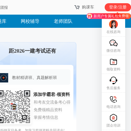
购课车
登录/注册
业团报
新用户专属礼包免费领
题库
网校辅导
老师团队
在线咨询
距2026一建考试还有
微信咨询
领取资料
教材精讲班、真题解析班
售后服务
电话咨询
团企培训
拒绝盲目备考，加学习群领资料共同进步!