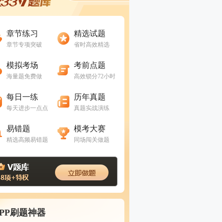
进入做题
进入做题
章节练习
精选试题
章节专项突破
省时高效精选
进入做题
进入做题
模拟考场
考前点题
海量题免费做
高效锁分72小时
进入做题
进入做题
每日一练
历年真题
每天进步一点点
真题实战演练
进入做题
进入做题
易错题
模考大赛
精选高频易错题
同场闯关做题
APP刷题神器