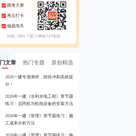
模考大赛
考点打卡
做题闯关
扫描二维码 下载233网校APP刷题
门文章
热门专题
原创精选
2026一建专项测评，助你冲刺高效提
2026一建专项测评，助你
1
分！
分！
2026年一建《水利水电工程》章节题
26一级建造师考试准考证
2
练习：启闭机与机电设备的安装方法
2026年一建《管理》章节题练习：施
2026年一级建造师报名入
3
工成本分析方法
入>>
2026年一建《管理》章节题练习：施
重磅！2026年一级建造师