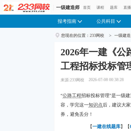
一级建造师
首页
课程
题库
直
报考指南
公共科目
您现在的位置：
233网校
>
一级建造
2026年一建《
工程招标投标管
2026-07-08 00:38:28
来源:233网校
“
公路工程
招标投标管理”是一级
容，学完这一
知识点
后，建议大家
券，避免丢分！
【
一建在线
题库
】【