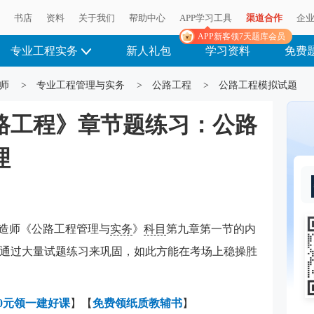
播
书店
资料
关于我们
帮助中心
APP学习工具
渠道合作
企
APP新客领7天题库会员
专业工程实务
新人礼包
学习资料
免费
师
>
专业工程管理与实务
>
公路工程
>
公路工程模拟试题
公路工程》章节题练习：公路
理
建造师《公路工程管理与
实务
》
科目
第九章第一节的内
通过大量试题练习来巩固，如此方能在考场上稳操胜
0元领一建好课
】【
免费领纸质教辅书
】