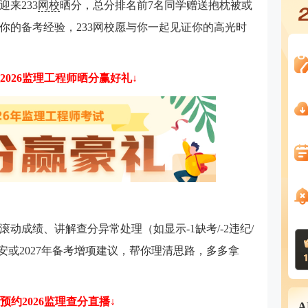
来233
网校
晒分，总分排名前7名同学赠送抱枕被或
你的备考经验，233网校愿与你一起见证你的高光时
2026监理工程师晒分赢好礼↓
滚动成绩、讲解查分异常处理（如显示-1缺考/-2违纪/
安或2027年备考增项建议，帮你理清思路，多多拿
预约2026监理查分直播↓