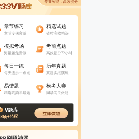
专业智能，高效提分
进入做题
进入做题
章节练习
精选试题
章节专项突破
省时高效精选
进入做题
进入做题
模拟考场
考前点题
海量题免费做
高效锁分72小时
进入做题
进入做题
每日一练
历年真题
每天进步一点点
真题实战演练
进入做题
进入做题
易错题
模考大赛
精选高频易错题
同场闯关做题
APP刷题神器