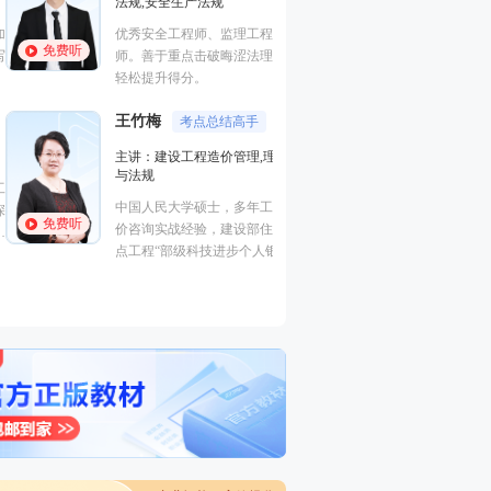
法规,安全生产法规
进度控制（水利）
全,建筑工程管理与
优秀安全工程师、监理工程师讲
程,建筑施工安全
免费听
免费听
师。善于重点击破晦涩法理点，
曾在设计院任职，
轻松提升得分。
培训行业从业经历
王竹梅
考点总结高手
主讲：建设工程造价管理,理论
梁毛
与法规
主讲：案例分析（
中国人民大学硕士，多年工程造
建筑工程
免费听
价咨询实战经验，建设部住宅试
工程管理证书“大
点工程“部级科技进步个人银
免费听
一级建造师（建筑
奖”获得者。
价工程师、监理工
交通）、二级建造
电/市政）、高级
工程）