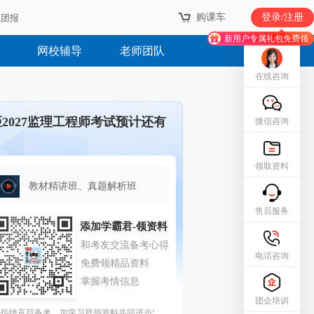
购课车
登录/注册
业团报
新用户专属礼包免费领
网校辅导
老师团队
在线咨询
距2027监理工程师考试预计还有
微信咨询
领取资料
教材精讲班、真题解析班
售后服务
电话咨询
团企培训
拒绝盲目备考，加学习群领资料共同进步!