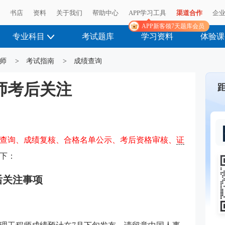
播
书店
资料
关于我们
帮助中心
APP学习工具
渠道合作
企
APP新客领7天题库会员
专业科目
考试题库
学习资料
体验课
师
>
考试指南
>
成绩查询
程师考后关注
查询、成绩复核、合格名单公示、考后资格审核、
证
下：
后关注事项