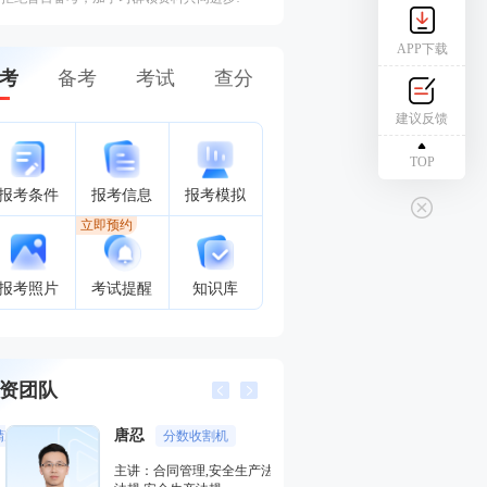
APP下载
考
备考
考试
查分
建议反馈
TOP
报考条件
报考信息
报考模拟
立即预约
报考照片
考试提醒
知识库
资团队
唐忍
江凌俊
分数收割机
口诀一
主讲：合同管理,安全生产法律
主讲：目标控制（