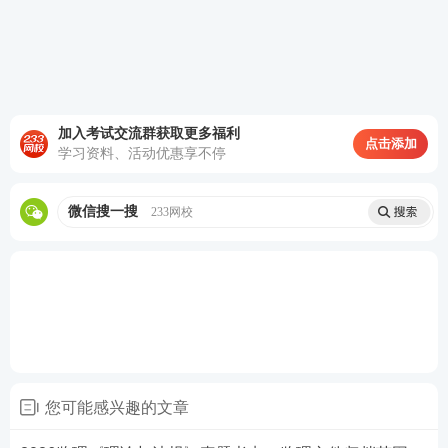
跨阶段有
覆盖投资决策、建设实施全过程，是集成化服
机集成
务，不是传统碎片化单项咨询简单叠加。
多方式弹
服务范围广、模式灵活多样，不只 “1+N”，不局
加入考试交流群获取更多福利
点击添加
性组合
限单一模式。
学习资料、活动优惠享不停
微信搜一搜
233网校
综合性智
运用多学科知识与经验，提供专业智力支撑，非
力服务
简单程序性跑腿。
5.全过程咨询的实施策略☆☆
• 加大人才培养引进力度
• 优化调整企业组织结构
您可能感兴趣的文章
• 创新工程咨询服务模式