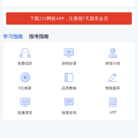
系。
下载233网校APP，注册领7天题库会员
全过程工
程咨询与
前者是综合集成服务【技术咨询+管理咨询】
学习指南
报考指南
项目管理
后者主要侧重于管理咨询。
服务相区
别
免费试听
讲师好课
师资介绍
全过程与
全过程工程咨询业务可以覆盖项目投资决策、建
全寿命期
设实施全过程，但并非每一个项目都需要从头到
0元领课
品质教辅
智能题库
相区別
尾进行咨询，也可以是其中若干阶段。
4.全过程咨询的特点☆☆☆
APP
直播课堂
报课咨询
项目
内容