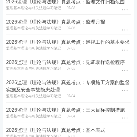
2026监理《理论与法规》真题考点：监理文件归档范围
• 加强现代信息技术应用
监理基本理论与相关法规学习笔记
07-08
• 重视知识管理平台建设
2026监理《理论与法规》真题考点：监理月报
监理基本理论与相关法规学习笔记
07-06
真题回顾：
2026监理《理论与法规》真题考点：巡视工作的基本要求
监理基本理论与相关法规学习笔记
07-05
下列工程咨询服务内容中，属于工程建设全过程咨询
的是（ ）。
2026监理《理论与法规》真题考点：见证取样送检程序
监理基本理论与相关法规学习笔记
07-05
A. 建设项目环境影响评价服务
2026监理《理论与法规》真题考点：专项施工方案的监督
B. 工程报批报建服务
实施及安全事故隐患处理
监理基本理论与相关法规学习笔记
07-04
C. 建筑节能与绿色建筑咨询服务
2026监理《理论与法规》真题考点：三大目标控制措施
D. 社会稳定风险评估服务
监理基本理论与相关法规学习笔记
07-04
2026监理《理论与法规》真题考点：基本表式
查看答案
监理基本理论与相关法规学习笔记
07-03