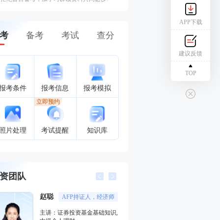
APP下载
考
备考
考试
查分
建议反馈
TOP
报考条件
报考信息
报考模拟
立即预约
照片处理
考试提醒
知识库
资团队
赵聪
孙婧
AFP持证人，经济师
外汇分析
主讲：证券投资基金基础知识,
主讲：期货法律法