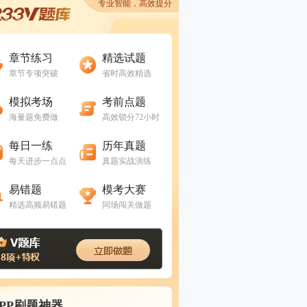
专业智能，高效提分
进入做题
进入做题
章节练习
精选试题
章节专项突破
省时高效精选
进入做题
进入做题
模拟考场
考前点题
海量题免费做
高效锁分72小时
进入做题
进入做题
每日一练
历年真题
每天进步一点点
真题实战演练
进入做题
进入做题
易错题
模考大赛
精选高频易错题
同场闯关做题
APP刷题神器