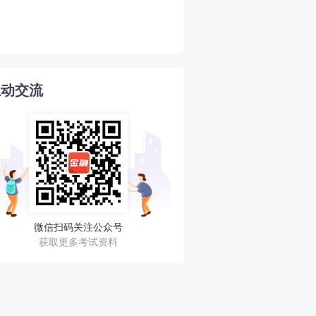
新手必看！2026年初中级
4
格考试超全指南！
互动交流
微信扫码关注公众号
获取更多考试资料