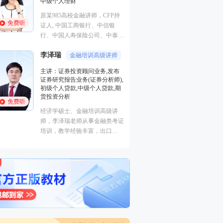
中级个人理财
业务(保荐代表人)
法律法规,中级法
原某985高校金融讲师，CFP持
能力,初级法律法
免费听
免费听
证人, 中国工商银行、中信银
曾就职于多家大型
行、中国人寿保险公司、中泰证
司，具有丰富的金
券、中国邮政集团等多家机构特
验，外汇分析师，
李泽瑞
聘内训讲师。
金融培训高级讲师
易大赛评委，同时
主讲：证券投资顾问业务,发布
徐雨光
个从业资格。
授课专
证券研究报告业务(证券分析师),
初级个人贷款,中级个人贷款,期
主讲：初级个人理
货投资分析
免费听
美国经济学硕士。
经济学硕士、金融培训高级讲
金融系，主要教学
免费听
师，李泽瑞老师从事金融类考证
投资理财，教学经
培训，教学经验丰富，出口
功底深厚，对热点
成“段子”，是一个让学员欲罢不
确，讲课生动有趣
能的很有个人风格的老师，江湖
学员称被讲课耽误的“德云社”编
外弟子。