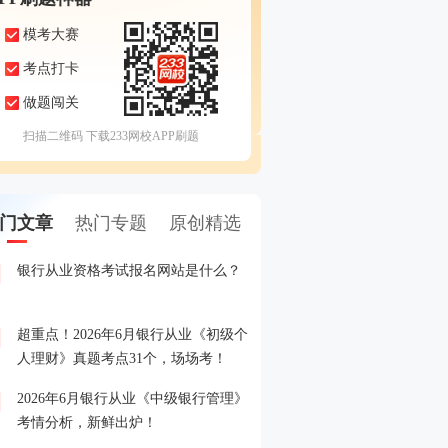
模考大赛
考点打卡
做题闯关
扫描二维码 下载233网校APP刷题
门文章
热门专题
原创精选
银行从业资格考试报名网站是什么？
2026年6月银行从业模考
1
测卷】，6月1日开赛！
超重点！2026年6月银行从业《初级个
2026年银行从业考试报名
2
人理财》真题考点31个，场场考！
了解的都在这！
2026年6月银行从业《中级银行管理》
2026年2月银行从业模考
3
考情分析，新鲜出炉！
拟卷】，年前预约，初八