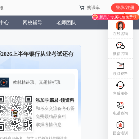
购课车
登录/注册
报
新用户专属礼包免费领
中心
网校辅导
老师团队
在线咨询
距2026上半年银行从业考试还有
微信咨询
领取资料
教材精讲班、真题解析班
售后服务
电话咨询
团企培训
拒绝盲目备考，加学习群领资料共同进步!