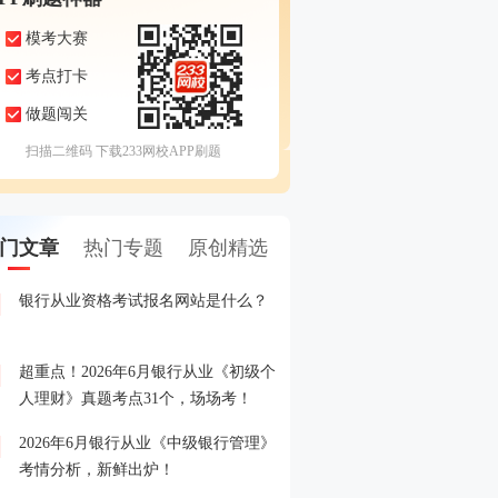
模考大赛
考点打卡
做题闯关
扫描二维码 下载233网校APP刷题
门文章
热门专题
原创精选
银行从业资格考试报名网站是什么？
2026年6月银行从业模考
1
测卷】，6月1日开赛！
超重点！2026年6月银行从业《初级个
2026年银行从业考试报名
2
人理财》真题考点31个，场场考！
了解的都在这！
2026年6月银行从业《中级银行管理》
2026年2月银行从业模考
3
考情分析，新鲜出炉！
拟卷】，年前预约，初八