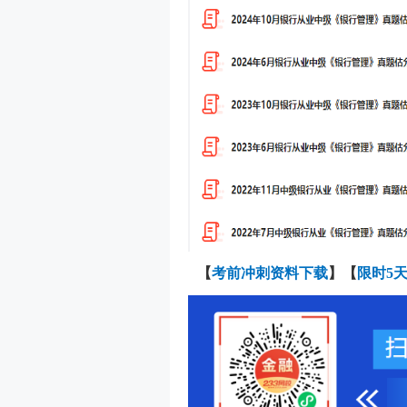
【
考前冲刺资料下载
】【
限时5