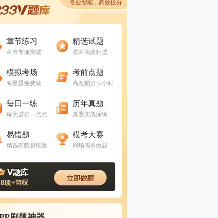
专业智能，高效提分
进入做题
进入做题
章节练习
精选试题
章节专项突破
省时高效精选
进入做题
进入做题
模拟考场
考前点题
海量题免费做
高效锁分72小时
进入做题
进入做题
每日一练
历年真题
每天进步一点点
真题实战演练
进入做题
进入做题
易错题
模考大赛
精选高频易错题
同场闯关做题
APP刷题神器