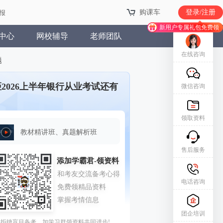
购课车
登录/注册
报
新用户专属礼包免费领
中心
网校辅导
老师团队
在线咨询
题
距2026上半年银行从业考试还有
微信咨询
领取资料
教材精讲班、真题解析班
售后服务
电话咨询
团企培训
拒绝盲目备考，加学习群领资料共同进步!