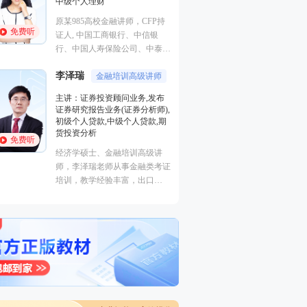
中级个人理财
业务(保荐代表人)
法律法规,中级法
原某985高校金融讲师，CFP持
能力,初级法律法
免费听
免费听
证人, 中国工商银行、中信银
曾就职于多家大型
行、中国人寿保险公司、中泰证
司，具有丰富的金
券、中国邮政集团等多家机构特
验，外汇分析师，
李泽瑞
聘内训讲师。
金融培训高级讲师
易大赛评委，同时
主讲：证券投资顾问业务,发布
徐雨光
个从业资格。
授课专
证券研究报告业务(证券分析师),
初级个人贷款,中级个人贷款,期
主讲：初级个人理
货投资分析
免费听
美国经济学硕士。
经济学硕士、金融培训高级讲
金融系，主要教学
免费听
师，李泽瑞老师从事金融类考证
投资理财，教学经
培训，教学经验丰富，出口
功底深厚，对热点
成“段子”，是一个让学员欲罢不
确，讲课生动有趣
能的很有个人风格的老师，江湖
学员称被讲课耽误的“德云社”编
外弟子。