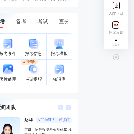
APP下载
考
备考
考试
查分
建议反馈
TOP
报考条件
报考信息
报考模拟
立即预约
照片处理
考试提醒
知识库
资团队
赵聪
孙婧
AFP持证人，经济师
外汇分析
主讲：证券投资基金基础知识,
主讲：期货法律法