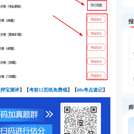
报
天押宝测评
】【
考前12页纸免费领
】【
60s考点速记
】
师