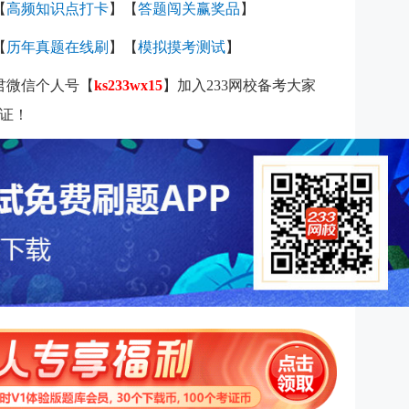
【
高频知识点打卡
】【
答题闯关赢奖品
】
【
历年真题在线刷
】
【
模拟摸考测试
】
霸君微信个人号【
ks233wx15
】加入233网校备考大家
证！