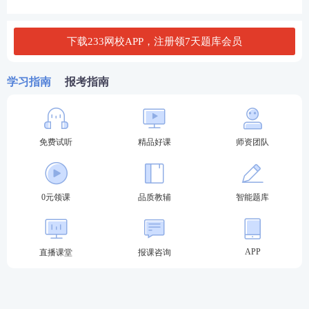
下载233网校APP，注册领7天题库会员
学习指南
报考指南
免费试听
精品好课
师资团队
0元领课
品质教辅
智能题库
📖
练——【精选真题+强化训练】锤炼实战解题力
·
精选真题
：重要考点配套经典真题，了解考点的考
APP
直播课堂
报课咨询
核方式，学会
知识点
的运用与解题。