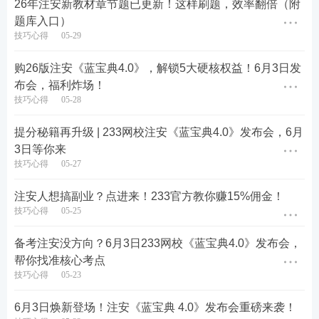
26年注安新教材章节题已更新！这样刷题，效率翻倍（附
题库入口）
技巧心得
05-29
购26版注安《蓝宝典4.0》，解锁5大硬核权益！6月3日发
布会，福利炸场！
🚀
背——记忆技巧+答题模板，记背从此变简单
技巧心得
05-28
· 记忆技巧
：部分核心考点配套【记忆技巧】，专治
提分秘籍再升级 | 233网校注安《蓝宝典4.0》发布会，6月
3日等你来
记背难题。
技巧心得
05-27
注安人想搞副业？点进来！233官方教你赚15%佣金！
技巧心得
05-25
备考注安没方向？6月3日233网校《蓝宝典4.0》发布会，
帮你找准核心考点
技巧心得
05-23
6月3日焕新登场！注安《蓝宝典 4.0》发布会重磅来袭！