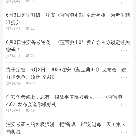
技巧心得
05-22
6月3日见证升级！注安《蓝宝典4.0》全新亮相，为考生精
准提分
· 答题模板
：
实务
科目深入剖析不同题型的答题思
技巧心得
05-22
路，掌握应试模板快速拿下得分点。
6月3日注安备考逆袭！《蓝宝典4.0》发布会带你锁定通关
密码！
技巧心得
05-21
终于定档！6月3日，2026注安《蓝宝典4.0》发布会！进
群抢免单、领新书试读
技巧心得
05-20
注安备考路上，总有一段故事值得被看见——《蓝宝典
4.0》发布会邀你领好礼！
技巧心得
05-19
🎊6月3日18:00-22:00，邀您共同见证《蓝宝典4.0》
的闪耀登场！
注安考证人的终极浪漫：把“备战上岸”刻进每一天！集卡
抽奖啦
6月3日18:00-22:00，《蓝宝典4.0》发布会将在233网