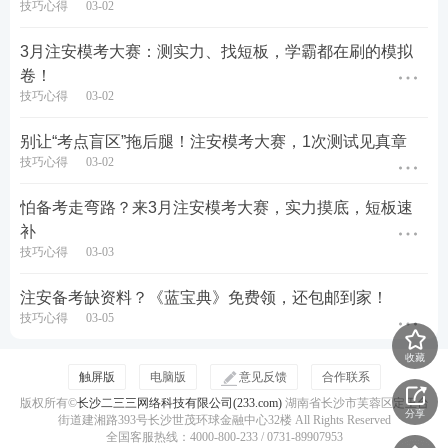
技巧心得
03-02
校直播间隆重举行。届时，唐忍、赵春晓、李天宇等
3月注安模考大赛：测实力、找短板，学霸都在刷的模拟
主编老师将亲临直播间，为大家详细解读《蓝宝典4.
卷！
0》的全新亮点，分享注安备考的独家秘籍。直播间还
技巧心得
03-02
将送出多重惊喜好礼，包括《蓝宝典4.0》免单名额、
别让“考点盲区”拖后腿！注安模考大赛，1次测试见真章
233周边实物礼品、课程5折优惠券等，千万不要错
技巧心得
03-02
过！
怕备考走弯路？来3月注安模考大赛，实力摸底，短板速
🎁 《蓝宝典4.0》发布会专属免单福利，错过再等一
补
年！
点击图片，
马上
预约直播吧
⬇️
技巧心得
03-03
注安备考缺资料？《蓝宝典》免费领，还包邮到家！
技巧心得
03-05
收藏
触屏版
电脑版
意见反馈
合作联系
版权所有©
长沙二三三网络科技有限公司(233.com)
湖南省长沙市芙蓉区定王台
分享
街道建湘路393号长沙世茂环球金融中心32楼 All Rights Reserved
全国客服热线：4000-800-233 / 0731-89907953