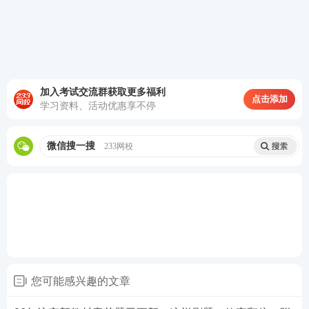
加入考试交流群获取更多福利
点击添加
学习资料、活动优惠享不停
微信搜一搜
233网校
·
强化训练
：依据
章节考点
分布，精编高品质试题，
构建【学练闭环】强化解题实战能力。
您可能感兴趣的文章