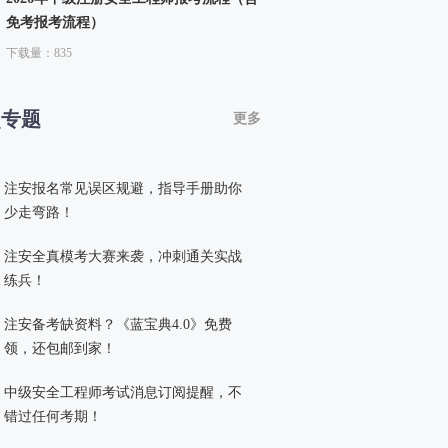
免考报考流程）
下载量：835
点专题
更多
注安报名常见误区规避，指导手册助你
少走弯路！
注安全真模考大赛来袭，冲刺通关实战
练兵！
注安备考缺资料？《蓝宝典4.0》免费
领，还包邮到家！
中级安全工程师考试消息订阅提醒，不
错过任何考期！