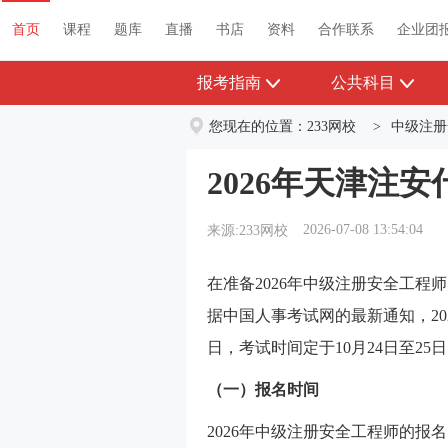
首页
课程
题库
直播
书店
资料
首页
课程
题库
直播
书店
资料
合作联系
企业团
报考指南
公共科目
您现在的位置：
233网校
>
中级注册
2026年天津注
2026-07-08 13:54:04
来源:233网校
在准备2026年中级注册安全工程
据中国人事考试网的最新通知，20
日，考试时间定于10月24日至25
（一）报名时间
2026年中级注册安全工程师的报