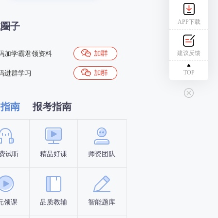
APP下载
试圈子
建议反馈
码加学霸君领资料
TOP
码进群学习
习指南
报考指南
费试听
精品好课
师资团队
新手指南
报名时间
元领课
品质教辅
智能题库
报名条件
资料下载