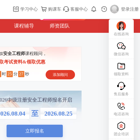
购课车
登录/注册
学习中心
购课车
客服中心
登录
|
注册
新用户专属礼包免费领
课程辅导
师资团队
在线咨询
加
安全工程师
课程顾问，
微信咨询
取考试资料&领取优惠
0
25
26
时
分
秒
领取资料
添加顾问
售后服务
2026中级注册安全工程师报名开启
至
026.08.04
2026.08.25
电话咨询
立即报名
团企培训