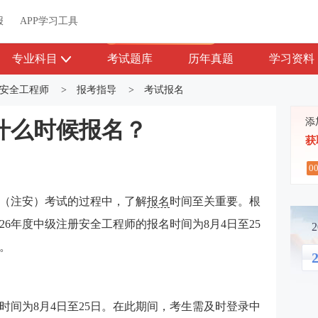
关于我们
帮助中心
APP学习工具
渠道合作
企业团报
报
APP学习工具
APP新客领7天题库会员
专业科目
考试题库
历年真题
学习资料
安全工程师
>
报考指导
>
考试报名
添
安什么时候报名？
获
0
师（注安）考试的过程中，了解
报名
时间至关重要。根
26年度中级注册安全工程师的报名时间为8月4日至25
日。
2
名时间为8月4日至25日。在此期间，考生需及时登录中