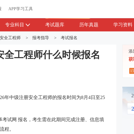
关于我们
帮助中心
APP学习工具
渠道合作
企业团报
报
APP学习工具
APP新客领7天题库会员
专业科目
考试题库
历年真题
学习资料
安全工程师
>
报考指导
>
考试报名
添
册安全工程师什么时候报名
获
1
26年中级注册安全工程师的报名时间为8月4日至25
2
事考试网 报名，考生需在此期间完成注册、信息填
流程。