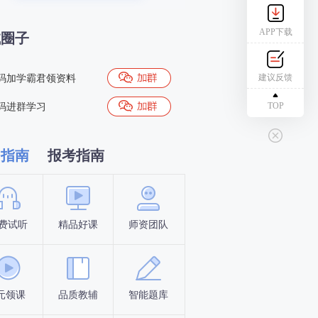
APP下载
试圈子
建议反馈
码加学霸君领资料
TOP
码进群学习
习指南
报考指南
费试听
精品好课
师资团队
新手指南
报名时间
元领课
品质教辅
智能题库
报名条件
资料下载