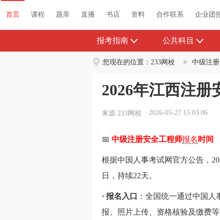
首页
课程
题库
直播
书店
资料
首页
课程
题库
直播
书店
资料
合作联系
企业团
报考指南
公共科目
您现在的位置：
233网校
>
中级注册
2026年江西注
2026-05-27 15:03:06
来源:233网校
📅
中级注册安全工程师
报名
时间
根据中国人事考试网官方公告，20
日，持续22天。
· 报名入口
：全国统一通过中国人
报、照片上传、资格核验及缴费等