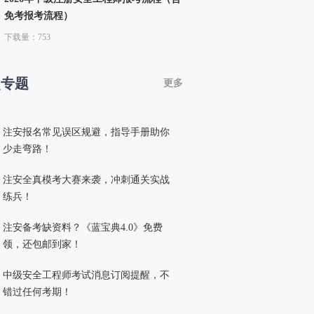
免考报考流程）
下载量：753
点专题
更多
注安报名常见误区规避，指导手册助你
少走弯路！
注安全真模考大赛来袭，冲刺通关实战
练兵！
注安备考缺资料？《蓝宝典4.0》免费
领，还包邮到家！
中级安全工程师考试消息订阅提醒，不
错过任何考期！